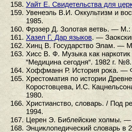
Уайт Е. Свидетельства для цер
Увенеэль В.И. Оккультизм и во
1985.
Фрэзер Д. Золотая ветвь. — М.:
Хазел Г. Дар языков
. — Заокски
Хинц В. Государство Элам. — М.
Хисс В. Ф. Музыка как наркотик
“Медицина сегодня“. 1982 г. №8.
Хоффманн Р. История рока. — Ф
Хрестоматия по истории Древнего
Коростовцева, И.С. Кацнельсон
1980.
Христианство, словарь. / Под р
1994.
Церен Э. Библейские холмы. — 
Энциклопедический словарь в 2