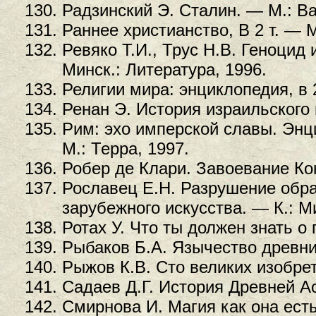
Радзинский Э. Сталин. — М.: Ва
Раннее христианство, В 2 т. — М
Ревяко Т.И., Трус Н.В. Геноцид
Минск.: Литература, 1996.
Религии мира: энциклопедия, в 2
Ренан Э. История израильского 
Рим: эхо имперской славы. Эн
М.: Терра, 1997.
Робер де Клари. Завоевание Ко
Рославец Е.Н. Разрушение обра
зарубежного искусства. — К.: М
Ротах У. Что ты должен знать о
Рыбаков Б.А. Язычество древних
Рыжов К.В. Сто великих изобрет
Садаев Д.Г. История Древней Ас
Смирнова И. Магия как она есть