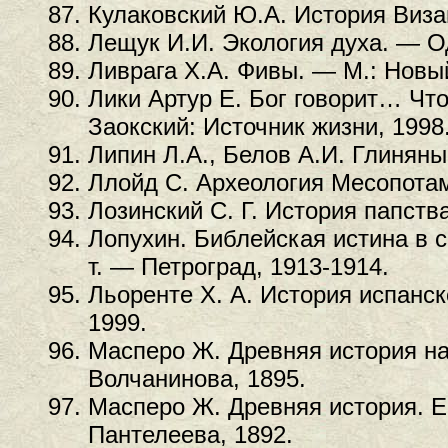
Кулаковский Ю.А. История Визан
Лещук И.И. Экология духа. — О
Ливрага Х.А. Фивы. — М.: Новы
Лики Артур Е. Бог говорит… Чт
Заокский: Источник жизни, 1998
Липин Л.А., Белов А.И. Глиняные
Ллойд С. Археология Месопотам
Лозинский С. Г. История папства
Лопухин. Библейская истина в с
т. — Петроград, 1913-1914.
Льоренте Х. А. История испанск
1999.
Масперо Ж. Древняя история на
Волчанинова, 1895.
Масперо Ж. Древняя история. Ег
Пантелеева, 1892.