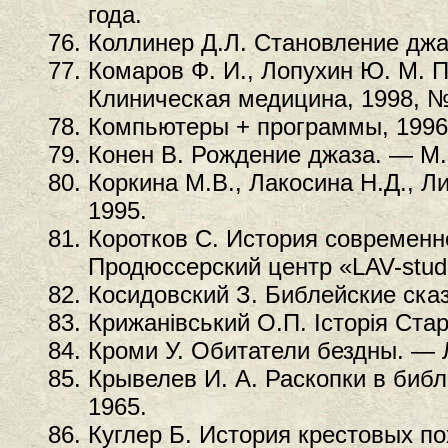
года.
Коллинер Д.Л. Становление джаз
Комаров Ф. И., Лопухин Ю. М. П
Клиническая медицина, 1998, 
Компьютеры + программы, 1996,
Конен В. Рождение джаза. — М.,
Коркина М.В., Лакосина Н.Д., Л
1995.
Коротков С. История современн
Продюссерский центр «LAV-stud
Косидовский З. Библейские сказ
Крижанiвський О.П. Iсторiя Стар
Кроми У. Обитатели бездны. — Л
Крывелев И. А. Раскопки в библ
1965.
Куглер Б. История крестовых по