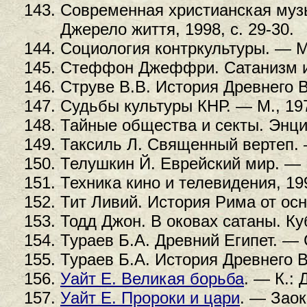
Современная христианская музы
Джерело життя, 1998, с. 29-30.
Социология контркультуры. — М.
Стеффон Джеффри. Сатанизм и 
Струве В.В. История Древнего В
Судьбы культуры КНР. — М., 19
Тайные общества и секты. Энци
Таксиль Л. Священный вертеп. 
Телушкин Й. Еврейский мир. — 
Техника кино и телевидения, 19
Тит Ливий. История Рима от осно
Тодд Джон. В оковах сатаны. К
Тураев Б.А. Древний Египет. — 
Тураев Б.А. История Древнего Во
Уайт Е. Великая борьба
. — К.: 
Уайт Е. Пророки и цари
. — Заок