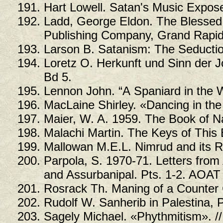
Hart Lowell. Satan's Music Expos
Ladd, George Eldon. The Blesse
Publishing Company, Grand Rapid
Larson В. Satanism: The Seduction
Loretz O. Herkunft und Sinn der J
Bd 5.
Lеnnоn Jоhn. “А Spаniаrd in thе 
MacLaine Shirley. «Dancing in the 
Maier, W. A. 1959. The Book of N
Malachi Martin. The Keys of This
Mallowan M.E.L. Nimrud and its R
Parpola, S. 1970-71. Letters from
and Assurbanipal. Pts. 1-2. AOAT
Rosrack Th. Maning of a Counter
Rudolf W. Sanherib in Palestina, P
Sagely Michael. «Phythmitism». /