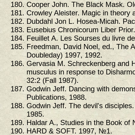
Cooper John. The Black Mask. Ol
Crowley Aleister. Magic in theory 
Dubdahl Jon L. Hosea-Micah. Paci
Eusebius Chronicorum Liber Prior.
Feuillet A. Les Sourses du livre d
Freedman, David Noel, ed., The An
Doubleday) 1997, 1992.
Gervasia M. Schreckenberg and Ha
musculus in response to Disharm
32:2 (Fall 1987).
Godwin Jeff. Dancing with demons
Publications, 1988.
Godwin Jeff. The devil's disciples
1985.
Haldar A., Studies in the Book of
HARD & SOFT. 1997, №1.