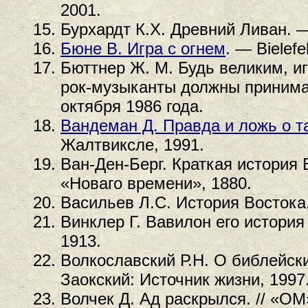
2001.
Бурхардт К.Х. Древний Ливан. —
Бюне В. Игра с огнем
. — Bielefe
Бюттнер Ж. М. Будь великим, иг
рок-музыканты должны принимат
октября 1986 года.
Вандеман Д. Правда и ложь о т
Жалтвиксле, 1991.
Ван-Ден-Берг. Краткая история
«Новаго времени», 1880.
Васильев Л.С. История Востока,
Винклер Г. Вавилон его история
1913.
Волкославский Р.Н. О библейск
Заокский: Источник жизни, 1997
Волчек Д. Ад раскрылся. // «ОМ