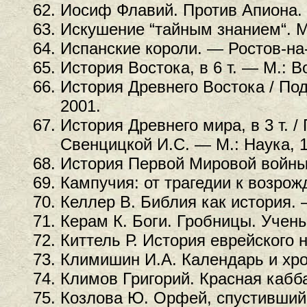
Иосиф Флавий. Против Апиона. 
Искушение “тайным знанием“. М.
Испанские короли. — Ростов-на-
История Востока, в 6 т. — М.: В
История Древнего Востока / По
2001.
История Древнего мира, в 3 т. /
Свенцицкой И.С. — М.: Наука, 1
История Первой Мировой войны, 
Кампучия: от трагедии к возрож
Келлер В. Библия как история. 
Керам К. Боги. Гробницы. Учен
Киттель Р. История еврейского 
Климишин И.А. Календарь и хро
Климов Григорий. Красная кабб
Козлова Ю. Орфей, спустившийся