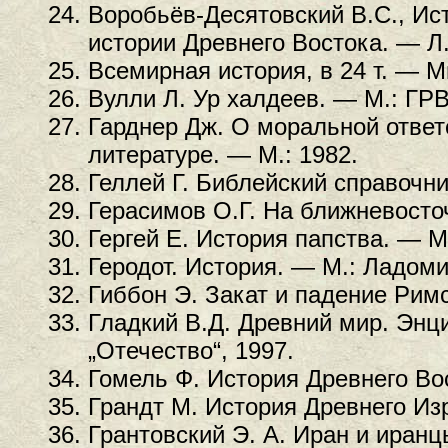
Воробьёв-Десятовский В.С., Ист
истории Древнего Востока. — Л.
Всемирная история, в 24 т. — М
Вулли Л. Ур халдеев. — М.: ГРВ
Гарднер Дж. О моральной ответ
литературе. — М.: 1982.
Геллей Г. Библейский справочни
Герасимов О.Г. На ближневосточ
Гергей Е. История папства. — М
Геродот. История. — М.: Ладоми
Гиббон Э. Закат и падение Римс
Гладкий В.Д. Древний мир. Энци
„Отечество“, 1997.
Гомель Ф. История Древнего Вос
Грандт М. История Древнего Изр
Грантовский Э. А. Иран и иран