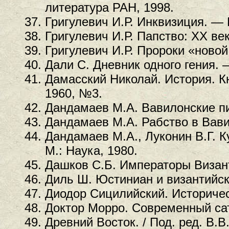
литература РАН, 1998.
Григулевич И.Р. Инквизиция. — 
Григулевич И.Р. Папство: XX век
Григулевич И.Р. Пророки «новой
Дали С. Дневник одного гения. 
Дамасский Николай. История. Кни
1960, №3.
Дандамаев М.А. Вавилонские пи
Дандамаев М.А. Рабство в Вави
Дандамаев М.А., Луконин В.Г. 
М.: Наука, 1980.
Дашков С.Б. Императоры Визант
Диль Ш. Юстиниан и византийск
Диодор Сицилийский. Историчес
Доктор Морро. Современный сат
Древний Восток. / Под. ред. В.В