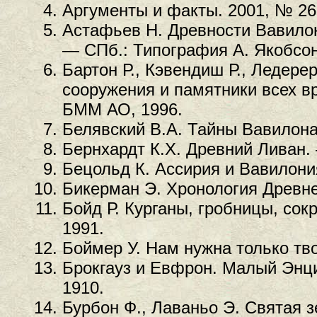
Аргументы и факты. 2001, № 26
Астафьев Н. Древности Вавило
— СПб.: Типография А. Якобсон
Бартон Р., Кэвендиш Р., Ледер
сооружения и памятники всех вр
БММ АО, 1996.
Белявский В.А. Тайны Вавилона.
Бернхардт К.Х. Древний Ливан. 
Бецольд К. Ассирия и Вавилони
Бикерман Э. Хронология Древне
Бойд Р. Курганы, гробницы, сок
1991.
Боймер У. Нам нужна только тво
Брокгауз и Евфрон. Малый Энци
1910.
Бурбон Ф., Лаваньо Э. Святая 