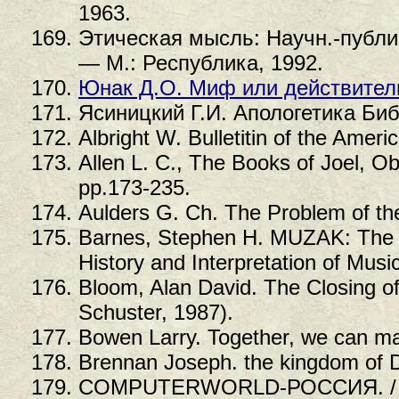
1963.
Этическая мысль: Научн.-публиц
— М.: Республика, 1992.
Юнак Д.О. Миф или действител
Ясиницкий Г.И. Апологетика Биб
Albright W. Bulletitin of the Amer
Allen L. C., The Books of Joel, 
pp.173-235.
Aulders G. Ch. The Problem of th
Barnes, Stephen H. MUZAK: The H
History and Interpretation of Musi
Bloom, Alan David. The Closing o
Schuster, 1987).
Bowen Larry. Together, we can ma
Brennan Joseph. the kingdom of D
COMPUTERWORLD-РОССИЯ. / 16 