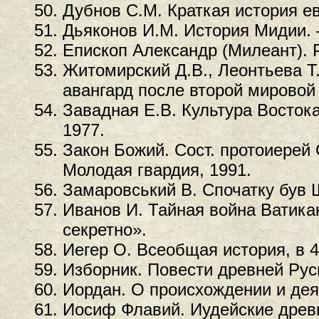
Дубнов С.М. Краткая история ев
Дьяконов И.М. История Мидии. 
Епископ Александр (Милеант). Р
Житомирский Д.В., Леонтьева Т
авангард после второй мировой
Завадная Е.В. Культура Восток
1977.
Закон Божий. Сост. протоиерей С
Молодая гвардия, 1991.
Замаровський В. Спочатку був Ш
Иванов И. Тайная война Ватика
секретно».
Иегер О. Всеобщая история, в 4
Изборник. Повести древней Руси
Иордан. О происхождении и деян
Иосиф Флавий. Иудейские древно