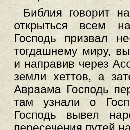
Библия говорит н
открыться всем н
Господь призвал не
тогдашнему миру, вы
и направив через Ас
земли хеттов, а зат
Авраама Господь пер
там узнали о Госп
Господь вывел на
пересечения путей н