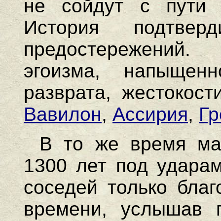
не сойдут с пути 
История подтвер
предостережений.
эгоизма, напыщенно
разврата, жестокост
Вавилон
,
Ассирия
,
Гр
В то же время ма
1300 лет под удара
соседей только благ
времени, услышав г