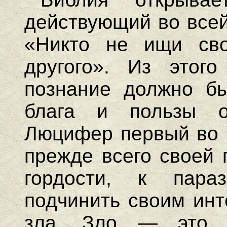
действующий во всей
«Никто не ищи сво
другого». Из этог
познание должно бы
блага и пользы о
Люцифер первый во в
прежде всего своей 
гордости, к пара
подчинить своим инт
зла. Зло — это 