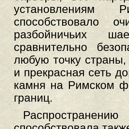
установлениям 
способствовало о
разбойничьих ша
сравнительно безо
любую точку страны,
и прекрасная сеть до
камня на Римском ф
границ.
Распростране
способствовала такж