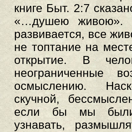
книге Быт. 2:7 сказа
«…душею живою». 
развивается, все жи
не топтание на мест
открытие. В чело
неограниченные во
осмыслению. Нас
скучной, бессмысле
если бы мы были
узнавать, размышля