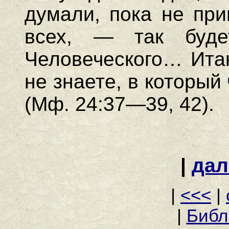
думали, пока не при
всех, — так буд
Человеческого… Итак
не знаете, в который
(Мф. 24:37—39, 42).
|
дал
|
<<<
|
|
Библ