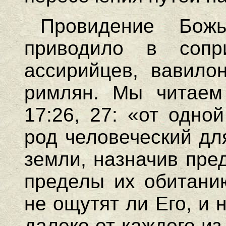
Провидение Бож
приводило в сопр
ассирийцев, вавилон
римлян. Мы читаем
17:26, 27: «от одно
род человеческий дл
земли, назначив пре
пределы их обитанию
не ощутят ли Его, и 
далеко от каждого и