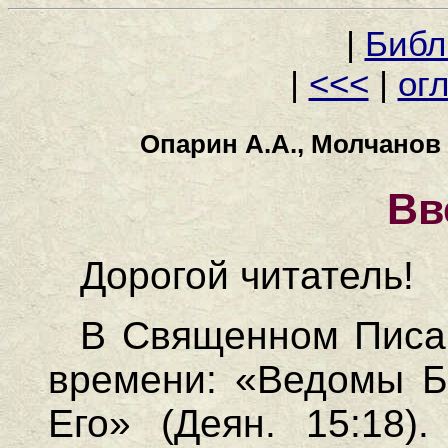
|
Библ
|
<<<
|
ог
Опарин А.А., Молчанов 
Вв
Дорогой читатель!
В Священном Писан
времени: «Ведомы Бо
Его» (Деян. 15:18)