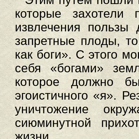
которые захотели 
извлечения пользы 
запретные плоды, то
как боги». С этого м
себя «богами» земл
которое должно бы
эгоистичного «я». Р
уничтожение окру
сиюминутной прихо
жизни.