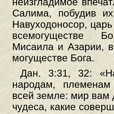
неизгладимое впечат
Салима, побудив их
Навуходоносор, царь
всемогуществе Б
Мисаила и Азарии, в
могуществе Бога.
Дан. 3:31, 32: «
народам, племенам
всей земле: мир вам
чудеса, какие совер