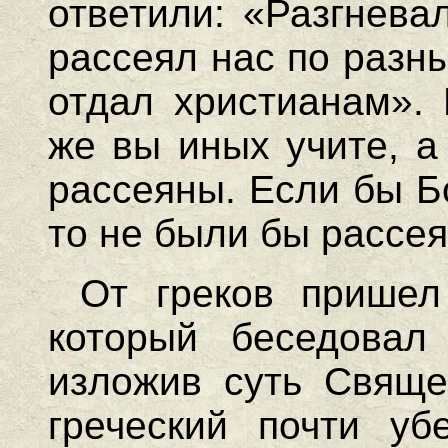
ответили: «Разгнева
рассеял нас по разн
отдал христианам». 
же вы иных учите, а
рассеяны. Если бы Б
то не были бы рассе
От греков прише
который беседовал
изложив суть Свяще
греческий почти уб