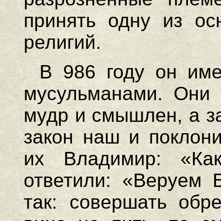
принять одну из ос
религий.
В 986 году он име
мусульманами. Они с
мудр и смышлен, а з
закон наш и поклони
их Владимир: «Ка
ответили: «Веруем Б
так: совершать обре