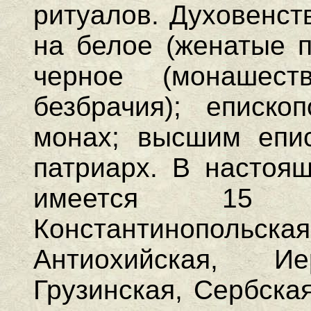
ритуалов. Духовенст
на белое (женатые п
черное (монашес
безбрачия); еписко
монах; высшим епис
патриарх. В настоя
имеется 15 
Константинопольс
Антиохийская, Ие
Грузинская, Сербска