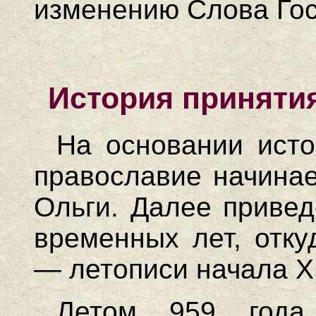
изменению Слова Гос
История приняти
На основании исто
православие начинае
Ольги. Далее привед
временных лет, отку
— летописи начала XI
Летом 959 года