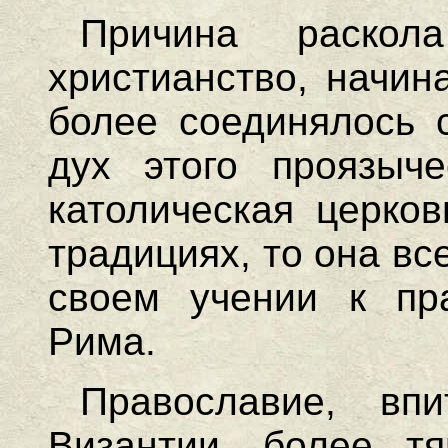
Причина раско
христианство, начин
более соединялось с
дух этого проязычес
католическая церков
традициях, то она вс
своем учении к пра
Рима.
Православие, вп
Византии, более тя