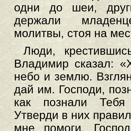
одни до шеи, друг
держали младен
молитвы, стоя на мес
Люди, крестившис
Владимир сказал: «Х
небо и землю. Взгля
дай им. Господи, поз
как познали Тебя
Утверди в них прави
мне помоги. Господ