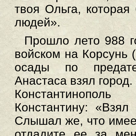
твоя Ольга, которая
людей».
Прошло лето 988 г
войском на Корсунь 
осады по предате
Анастаса взял город.
Константинопол
Константину: «Взял
Слышал же, что имее
отдадите ее за ме