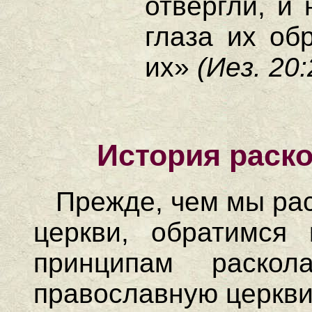
отвергли, и
глаза их об
их»
(Иез. 20:
История раско
Прежде, чем мы ра
церкви, обратимся 
принципам раско
православную церкви