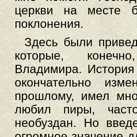
церкви на месте б
поклонения.
Здесь были привед
которые, конечн
Владимира. История 
окончательно изме
прошлому, имел мно
любил пиры, част
необуздан. Но введ
огромное значение д