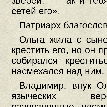
зверей, — так и теб
сетей его».
Патриарх благослов
Ольга жила с сын
крестить его, но он п
собирался крестить
насмехался над ним.
Владимир, внук Ол
языческих вер
разрозненные плем