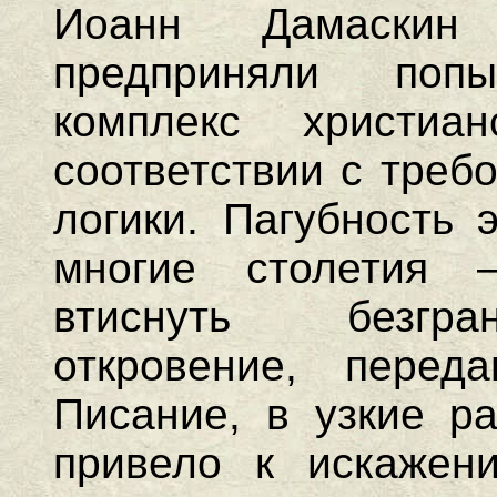
Иоанн Дамаскин
предприняли поп
комплекс христиа
соответствии с треб
логики. Пагубность 
многие столетия
втиснуть безгра
откровение, перед
Писание, в узкие ра
привело к искажен