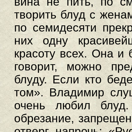
вина не пить, по см
творить блуд с жена
по семидесяти прекр
них одну красивей
красоту всех. Она и 
говорит, можно пре
блуду. Если кто бед
том». Владимир слу
очень любил блуд
обрезание, запрещен
отверг напрочь: «Ру