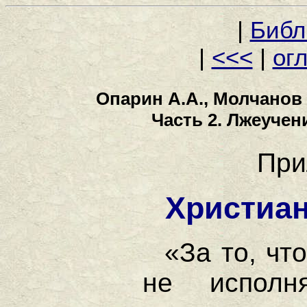
|
Библ
|
<<<
|
ог
Опарин А.А., Молчанов 
Часть 2. Лжеучен
При
Христиан
«За то, чт
не испол