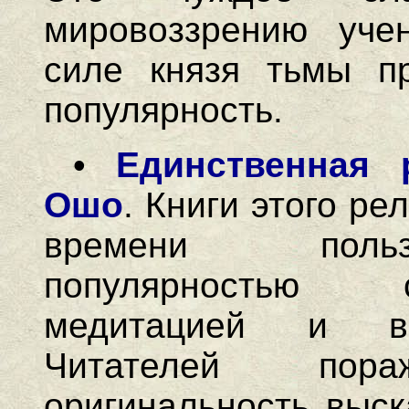
мировоззрению уче
силе князя тьмы п
популярность.
•
Единственная 
Ошо
. Книги этого ре
времени польз
популярностью 
медитацией и во
Читателей пор
оригинальность выск