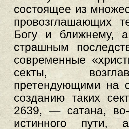
состоящее из множес
провозглашающих т
Богу и ближнему, 
страшным последст
современные «христи
секты, возгла
претендующими на с
созданию таких сек
2639, — сатана, во
истинного пути, а