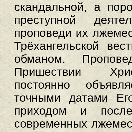
скандальной, а пор
преступной деят
проповеди их лжемес
Трёхангельской вес
обманом. Пропов
Пришествии Хрис
постоянно объявл
точными датами Ег
приходом и после
современных лжемесс