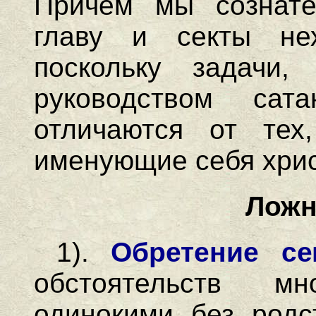
Причем мы сознате
главу и секты нех
поскольку задачи
руководством са
отличаются от тех
именующие себя хри
Ложн
1).
Обретение се
обстоятельств м
одинокими без родс