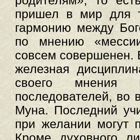
родителям», то ест
пришел в мир для т
гармонию между Бог
по мнению «месси
совсем совершенен. 
железная дисциплин
своего мнения
последователей, во 
Муна. Последний учи
при желании могут п
Кроме духовного ли