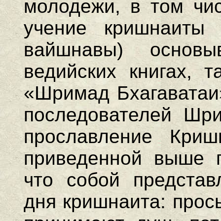
молодежи, в том чис
учение кришнаиты
вайшнавы) основ
ведийских книгах, т
«Шримад Бхагаватаи»
последователей Шри
прославление Криш
приведенной выше п
что собой представ
дня кришнаита: прос