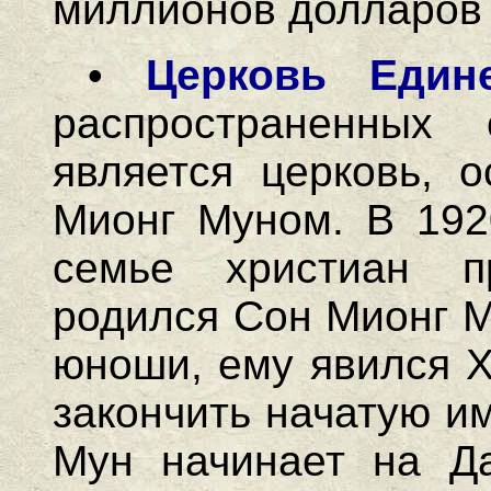
миллионов долларов 
•
Церковь Един
распространенных
является церковь, 
Мионг Муном. В 1920
семье христиан пр
родился Сон Мионг М
юноши, ему явился Х
закончить начатую и
Мун начинает на Да