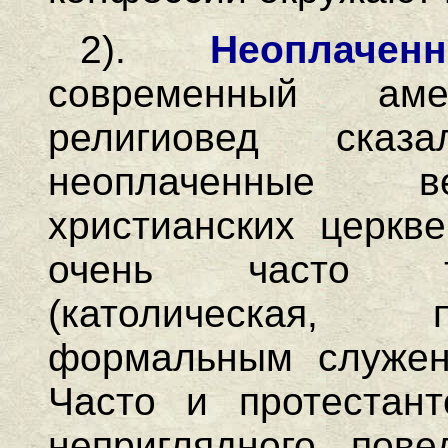
2).
Неоплаче
современный аме
религиовед ска
неоплаченные в
христианских церкв
очень часто тр
(католическая, 
формальным служен
Часто и протестант
неприглядного пов