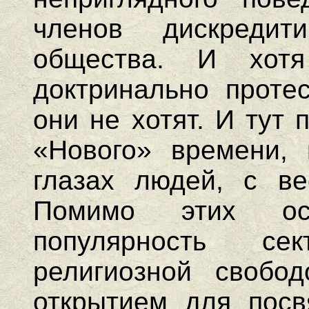
членов дискреди
общества. И хот
доктринально протес
они не хотят. И тут
«Нового» времени, 
глазах людей, с в
Помимо этих ос
популярность с
религиозной свобод
открытием для посв