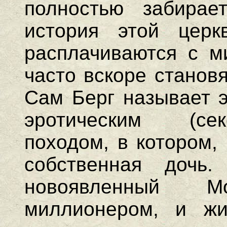
полностью забирае
история этой церк
расплачиваются с м
часто вскоре станов
Сам Берг называет э
эротическим (се
походом, в котором, 
собственная дочь
новоявленный Мо
миллионером, и жи