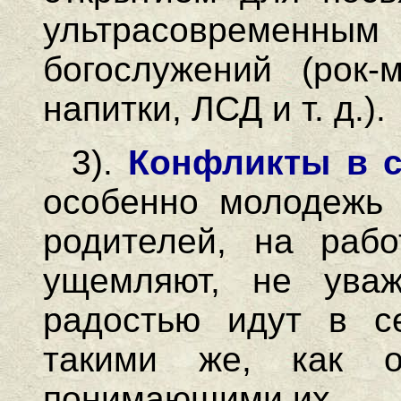
ультрасовреме
богослужений (рок-
напитки, ЛСД и т. д.).
3).
Конфликты в 
особенно молодежь 
родителей, на рабо
ущемляют, не ува
радостью идут в се
такими же, как 
понимающими их.