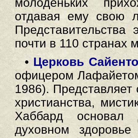
молоденьких прихо
отдавая ему свою л
Представительства э
почти в 110 странах 
•
Церковь Сайенто
офицером Лафайетом
1986). Представляет
христианства, мисти
Хаббард основал
духовном здоровье 