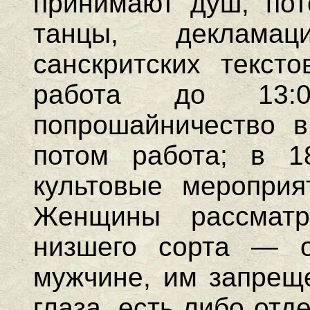
принимают душ, пот
танцы, деклама
санскритских тексто
работа до 13:
попрошайничество в
потом работа; в 1
культовые меропри
Женщины рассматр
низшего сорта — о
мужчине, им запрещ
глаза, есть либо отд