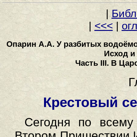
|
Библ
|
<<<
|
ог
Опарин А.А. У разбитых водоёмо
Исход и
Часть III. В Ц
Г
Крестовый с
Сегодня по всему
Втором Пришествии И