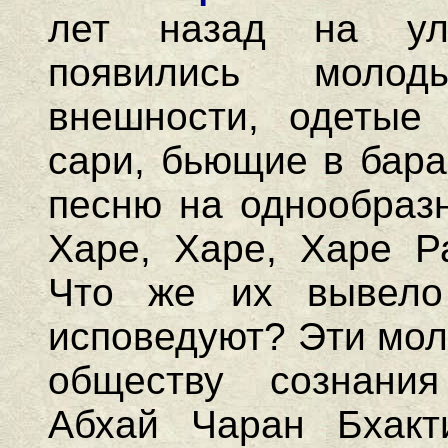
лет назад на ул
появились моло
внешности, одетые
сари, бьющие в бар
песню на однообраз
Харе, Харе, Харе 
Что же их вывело
исповедуют? Эти мол
обществу сознани
Абхай Чаран Бхакт