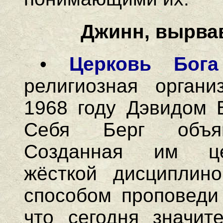
Джинн, вырва
•
Церковь Бога
религиозная орган
1968 году Дэвидом 
Себя Берг объяв
Созданная им цер
жёсткой дисциплин
способом проповеди 
что сегодня значит