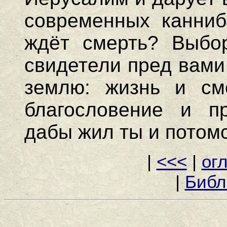
современных канниб
ждёт смерть? Выбор
свидетели пред вами
землю: жизнь и см
благословение и пр
дабы жил ты и потомст
|
<<<
|
ог
|
Библ