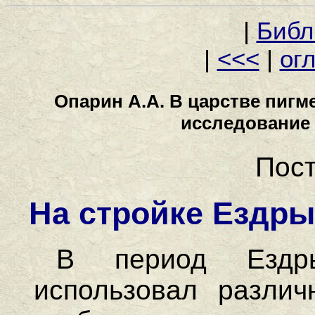
|
Библ
|
<<<
|
ог
Опарин А.А. В царстве пигм
исследование 
Пост
На стройке Ездры
В период Езд
использовал различ