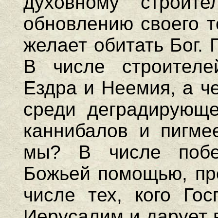
духовному строите
обновлению своего т
желает обитать Бог.
В числе строителе
Ездра и Неемия, а ч
среди деградирующе
каннибалов и пигме
мы? В числе побед
Божьей помощью, пре
числе тех, кого Го
Иерусалим и дарует 