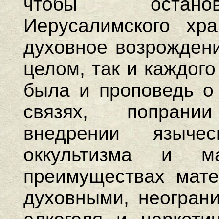
чтобы останов
Иерусалимского хр
духовное возрождени
целом, так и каждого
была и проповедь о
связях, попрани
внедрении языче
оккультизма и ма
преимуществах мате
духовными, неограни