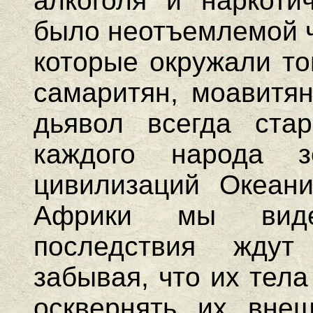
алкоголя и наркоти
было неотъемлемой ч
которые окружали то
самаритян, моавитян
дьявол всегда ста
каждого народа 
цивилизаций Океани
Африки мы виде
последствия ждут
забывая, что их тел
осквернять их вне