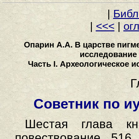
|
Библ
|
<<<
|
ог
Опарин А.А. В царстве пигм
исследование 
Часть I. Археологическое 
Г
Советник по и
Шестая глава книги Ездры заканчивает повествование 516 г. до х. э., когда был освящён храм в Иерусалиме, седьмая же глава начинает с описания событий, произошедших в 457 г. до х. э. (Ездр. 7:7). Эти шестьдесят лет истории были весьма печальны. Со смертью Зоровавеля и Иисуса, сына Иоседекова Иудея не имела в последующие годы духовных и выдающихся правителей. [1]. Правителя в Иерусалиме после Зоровавеля не назначили, а сама Иудея подчинялась теперь правителю Самарии, что сводило на нет её некоторую политическую самостоятельность, полученную при первых Ахеменидах. Преемники первосвященника Иисуса занимались лишь исполнением внешних храмовых обрядов, не заботясь ни об укреплении общественного строя и благосостояния граждан, как в материальном, но главное и в духовном отношении. Народ оказался без пастыря. Обетования Божьи после восстановления храма казалось перестали исполняться и даже напротив ситуация всё ухудшалась. Энтузиазм и вера начали катастрофически падать. У людей опустились руки. И показалось, что в не зависимости от их образа жизни, действий ничего не изменится. Они будут продолжать оставаться жалкими рабами великой империи. Стали раздаваться голоса сомнения в любви Иеговы и истинности слов пророков. Те которые старались исполнять все внешние предписания закона, недоумевали, каким образом их ревность не приносит немедленных видимых плодов. [2]. На этом фоне происходит резкое имущественное расслоение народа. Богатые иудеи, забыв законы стали самым бессовестным образом обирать своих единоплеменников, вынуждая их закладывать свои участки и продавать себя и своих близких в рабство. Начало процветать ростовщичество, так обличаемое в своё время древними пророками. Народ начинал терять чувство национального единства, которое его так отличало в первые годы переселения. Одновременно с этим происходит усиление контактов иудейской общины с окружающими языческими народами. Стали вовсю практиковаться смешанные браки. Дети рождённые от языческих жён чаще всего не знали родного языка и не имели представления о религии Истинного Бога. Да и сам Иерусалим стали покидать жители, ибо город стоял без стен и банды грабителей легко творили разбой, что заставляло иудеев переселяться в сёла, что меньше привлекает внимания злодеев. Словом нация таяла на глазах. И вот в этот момент, когда казалось дьявол добился своего и Иерусалиму не суждено стать светом спасения для мира Господь воздвигает человека, которому суждено было сыграть огромную роль в истории иудейского народа, которого многие сравнивают с Моисеем. Для одних он был и остаётся примером величайшего и безответного служения людям. Другие видят в нём страшного фанатика, предтечу инквизиторов средневековья. Третьи, принимая в целом позитивно его деятельность считают всё же, что некоторые из его поступков носят неоправданный по суровости характер. Давайте же ближе познакомимся с этим интересным историческим деятелем, посмотрим кто прав в оценке его деятельности, рассмотрим, что этот человек сделал для нас живущих сегодня. Имя этому человеку Ездра. Ездра принадлежал к древней священнической семье, уходящей своими корнями к Аарону. Получив в плену, в котором он и родился священническое образование Ездра глубоко познакомился с трудами волхвов, астрологов и мудрецов Мидо-Персии [3]. Все учения древнего мира от индийских “Упанишад” и “Бхагавад-Гиты”, трудов китайцев Конфуция и Лао-Цзы до пророка Заратустры предстали пред его взором. Таинственные гороскопы, вавилонские рукописи, раскрывающие якобы тайны звёзд были известны этому человеку. Знал он и видел воочию силу магии, распространённой в Мидо-Персии. Он очень глубоко исследовал анналы истории и особенно хронику своего народа, желая понять почему будучи Богоизбранным народом его постигло завоевание и плен. Это не были просто исследования во имя обогащения знаний, это были исследования и поиск Живого Бога в истории народа и отдельного человека. Это были исследования, направленные на то, чтобы разобравшись в причинах трагедии 586 г. до х. э. не дать ей повториться вновь. Благодаря своей мудрости Ездра был известен при дворе и пользовался особым расположением и дружбой царя Мидо-Персии [4]. Ездра служил в центральной канцелярии в Сузах и был царским советником по иудейским вопросам [5]. Зная, какая печальная участь постигла его народ в Палестине он движимый Г