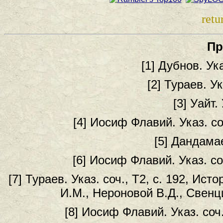
retu
Пр
[1] Дубнов. Ука
[2] Тураев. Ук
[3] Уайт.
[4] Иосиф Флавий. Указ. соч.
[5] Дандамае
[6] Иосиф Флавий. Указ. соч.
[7] Тураев. Указ. соч., Т2, с. 192, Ист
И.М., Нероновой В.Д., Свенци
[8] Иосиф Флавий. Указ. соч.,