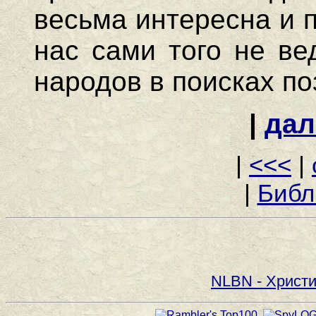
|
дал
|
<<<
|
|
Библ
NLBN - Христи