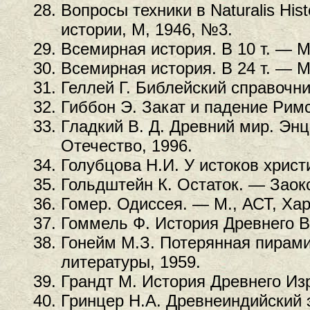
Вопросы техники в Naturalis His
истории, М, 1946, №3.
Всемирная история. В 10 т. — М.
Всемирная история. В 24 т. — М
Геллей Г. Библейский справочни
Гиббон Э. Закат и падение Римс
Гладкий В. Д. Древний мир. Энц
Отечество, 1996.
Голубцова Н.И. У истоков христ
Гольдштейн К. Остаток. — Заокс
Гомер. Одиссея. — М., АСТ, Хар
Гоммель Ф. История Древнего В
Гонейм М.З. Потерянная пирами
литературы, 1959.
Грандт М. История Древнего Изр
Гринцер Н.А. Древнеиндийский э