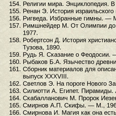
Религии мира. Энциклопедия. В 
Ренан Э. История израильского 
Ригведа. Избранные гимны. — М
Римшнейдер М. От Олимпии до 
1977.
Робертсон Д. История христианс
Тузова, 1890.
Рудь Я. Сказание о Феодосии. 
Рыбаков Б.А. Язычество древни
Сборник материалов для описан
выпуск XXXVIII.
Светлов Э. На пороге Нового За
Силиотти А. Египет. Пирамиды. 
Скабалланович М. Пророк Иезе
Смирнов А.П. Скифы. — М., 196
Смирнова И. Магия как она есть