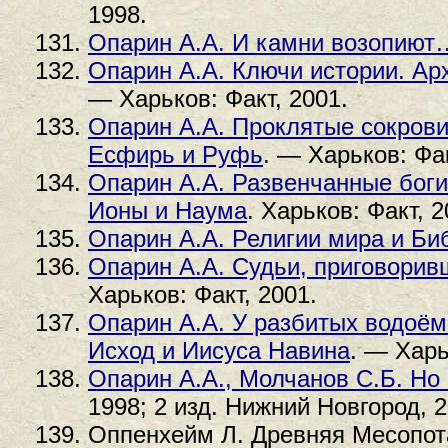
1998.
Опарин А.А. И камни возопиют
Опарин А.А. Ключи истории. Ар
— Харьков: Факт, 2001.
Опарин А.А. Проклятые сокрови
Есфирь и Руфь
. — Харьков: Фак
Опарин А.А. Развенчанные боги
Ионы и Наума
. Харьков: Факт, 2
Опарин А.А. Религии мира и Би
Опарин А.А. Судьи, приговорив
Харьков: Факт, 2001.
Опарин А.А. У разбитых водоём
Исход и Иисуса Навина
. — Харь
Опарин А.А., Молчанов С.Б. Но
1998; 2 изд. Нижний Новгород, 2
Оппенхейм Л. Древняя Месопота