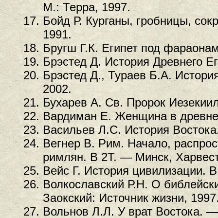
М.: Терра, 1997.
Бойд Р. Курганы, гробницы, сок
1991.
Бругш Г.К. Египет под фараона
Брэстед Д. История Древнего Еги
Брэстед Д., Тураев Б.А. История
2002.
Бухарев А. Св. Пророк Иезекиил
Вардиман Е. Женщина в древнем
Васильев Л.С. История Востока,
Вегнер В. Рим. Начало, распро
римлян. В 2Т. — Минск, Харвест
Вейс Г. История цивилизации. В
Волкославский Р.Н. О библейск
Заокский: Источник жизни, 1997
Вольнов Л.Л. У врат Востока. —