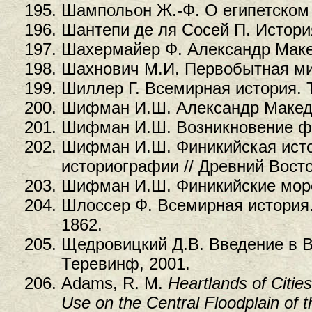
Шампольон Ж.-Ф. О египетском
Шантепи де ля Сосей П. История
Шахермайер Ф. Александр Макед
Шахнович М.И. Первобытная ми
Шиллер Г. Всемирная история. 
Шифман И.Ш. Александр Македо
Шифман И.Ш. Возникновение фи
Шифман И.Ш. Финикийская исто
историографии // Древний Восто
Шифман И.Ш. Финикийские море
Шлоссер Ф. Всемирная история. 
1862.
Щедровицкий Д.В. Введение в В
Теревинф, 2001.
Adams, R. M.
Heartlands of Citie
Use on the Central Floodplain of 