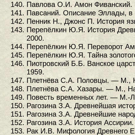
Павлова О.И. Амон Фиванский. Р
Павсаний. Описание Эллады, в 2
Пенник Н., Джонс П. История я
Перепёлкин Ю.Я. История Древн
2000.
Перепёлкин Ю.Я. Переворот Амен
Перепёлкин Ю.Я. Тайна золотого
Пиотровский Б.Б. Ванское царст
1959.
Плетнёва С.А. Половцы. — М., 
Плетнёва С.А. Хазары. — М., На
Повесть временных лет. — М.-Л.
Рагозина З.А. Древнейшая истор
Рагозина З.А. Древнейшие народ
Рагозина З.А. История Ассирии.
Рак И.В. Мифология Древнего Ег