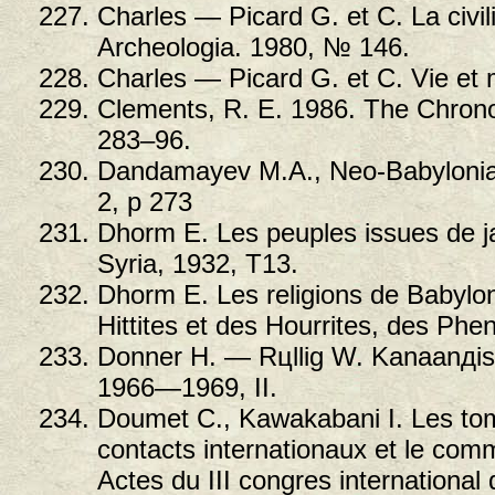
Charles — Picard G. et C. La civi
Archeologia. 1980, № 146.
Charles — Picard G. et C. Vie et 
Clements, R. E. 1986. The Chrono
283–96.
Dandamayev M.A., Neo-Babylonian
2, p 273
Dhorm E. Les peuples issues de ja
Syria, 1932, T13.
Dhorm E. Les religions de Babylon
Hittites et des Hourrites, des Phe
Donner H. — Rцllig W. Kanaanдis
1966—1969, II.
Doumet C., Kawakabani I. Les to
contacts internationaux et le comme
Actes du III congres international