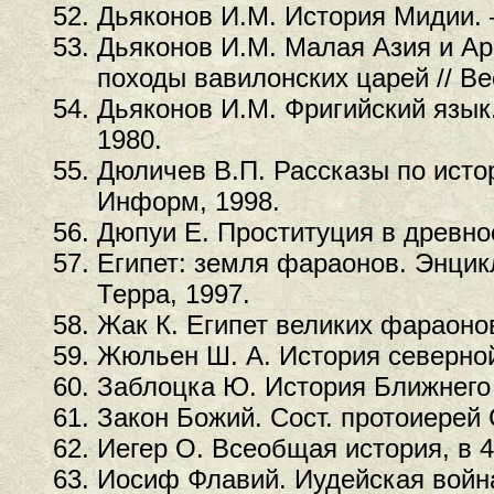
Дьяконов И.М. История Мидии. 
Дьяконов И.М. Малая Азия и Арм
походы вавилонских царей // Ве
Дьяконов И.М. Фригийский язык
1980.
Дюличев В.П. Рассказы по ист
Информ, 1998.
Дюпуи Е. Проституция в древно
Египет: земля фараонов. Энцик
Терра, 1997.
Жак К. Египет великих фараонов
Жюльен Ш. А. История северной
Заблоцка Ю. История Ближнего 
Закон Божий. Сост. протоиерей 
Иегер О. Всеобщая история, в 4
Иосиф Флавий. Иудейская война