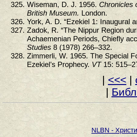
Wiseman, D. J. 1956.
Chronicles 
British Museum.
London.
York, A. D. “Ezekiel 1: Inaugural 
Zadok, R. “The Nippur Region dur
Achaemenian Periods, Chiefly acc
Studies
8 (1978) 266–332.
Zimmerli, W. 1965. The Special Fo
Ezekiel’s Prophecy.
VT
15: 515–2
|
<<<
|
|
Библ
NLBN - Христи