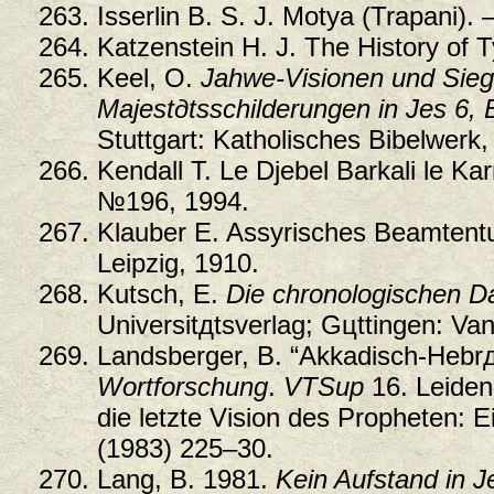
Isserlin B. S. J. Motya (Trapani). —
Katzenstein H. J. The History of 
Keel, O.
Jahwe-Visionen und Sieg
Majestдtsschilderungen in Jes 6,
Stuttgart: Katholisches Bibelwerk
Kendall T. Le Djebel Barkali le Ka
№196, 1994.
Klauber E. Assyrisches Beamtentu
Leipzig, 1910.
Kutsch, E.
Die chronologischen D
Universitдtsverlag; Gцttingen: V
Landsberger, B. “Akkadisch-Hebrд
Wortforschung
.
VTSup
16. Leiden:
die letzte Vision des Propheten: 
(1983) 225–30.
Lang, B. 1981.
Kein Aufstand in J