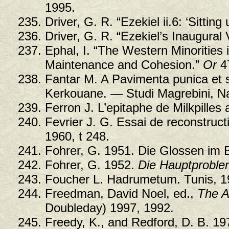
1995.
Driver, G. R. “Ezekiel ii.6: ‘Sittin
Driver, G. R. “Ezekiel’s Inaugural 
Ephal, I. “The Western Minorities 
Maintenance and Cohesion.”
Or
47
Fantar M. A Pavimenta punica et si
Kerkouane. — Studi Magrebini, Na
Ferron J. L’epitaphe de Milkpilles
Fevrier J. G. Essai de reconstruct
1960, t 248.
Fohrer, G. 1951. Die Glossen im 
Fohrer, G. 1952.
Die Hauptproble
Foucher L. Hadrumetum. Tunis, 1
Freedman, David Noel, ed.,
The A
Doubleday) 1997, 1992.
Freedy, K., and Redford, D. B. 197