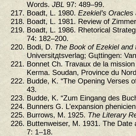
Words.
JBL
97: 489–99.
Boadt, L. 1980.
Ezekiel’s Oracles
Boadt, L. 1981. Review of Zimmer
Boadt, L. 1986. Rhetorical Strate
74: 182–200.
Bodi, D.
The Book of Ezekiel and 
Universitдtsverlag; Gцttingen: V
Bonnet Ch. Travaux de la mission 
Kerma. Soudan, Province du Nord 
Budde, K. “The Opening Verses of
43.
Budde, K. “Zum Eingang des Buch
Bunners G. L’expansion phenicien
Burrows, M. 1925.
The Literary Re
Buttenweiser, M. 1931. The Date 
7: 1–18.