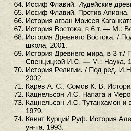
Иосиф Флавий. Иудейские древно
Иосиф Флавий. Против Апиона. 
История агван Моисея Каганкатв
История Востока, в 6 т. — М.: 
История Древнего Востока. / По
школа, 2001.
История Древнего мира, в 3 т./ 
Свенцицкой И.С. — М.: Наука, 1
История Религии. / Под ред. И.
2002.
Карев А. С., Сомов К. В. Истор
Кацнельсон И.С. Напата и Меро
Кацнельсон И.С. Тутанхамон и 
1979.
Квинт Курций Руф. История Але
ун-та, 1993.