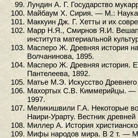
Лундин А. Г. Государство мукар
Майбаум Х. Сирия. — М.: Наука
Маккуин Дж. Г. Хетты и их совр
Марр Н.Я., Смирнов Я.И. Вешап
института материальной культур
Масперо Ж. Древняя история на
Волчанинова, 1895.
Масперо Ж. Древняя история. Ег
Пантелеева, 1892.
Матье М.Э. Искусство Древнего 
Махортых С.В. Киммерийцы. —
1997.
Меликишвили Г.А. Некоторые в
Наири-Урарту. Вестник древней 
Миллер А. История христианской 
Мифы народов мира. В 2 т. — М