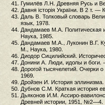
Гумилёв Л.Н. Древняя Русь и Ве
Давня історія України. В 2 т. — К
Даль В. Толковый словарь Велик
язык, 1978.
Дандамаев М.А. Политическая 
Наука, 1985.
Дандамаев М.А., Луконин В.Г. 
М., Наука, 1980.
Диодор Сицилийский. Историчес
Донини А. Люди, идолы и боги. 
Дорогой тысячелетий. Очерки 
1969.
Дройзен И. История эллинизма. 
Дубнов С.М. Краткая история ев
Дьяконов И.М. Ассиро-вавилонск
Древней истории, 1951, №2—4.