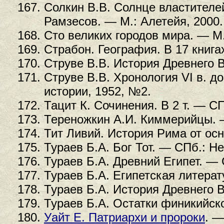
Солкин В.В. Солнце властителе
Рамзесов. — М.: Алетейя, 2000.
Сто великих городов мира. — М.
Страбон. География. В 17 книга
Струве В.В. История Древнего 
Струве В.В. Хронология VI в. до
истории, 1952, №2.
Тацит К. Сочинения. В 2 т. — СП
Тереножкин А.И. Киммерийцы. —
Тит Ливий. История Рима от осно
Тураев Б.А. Бог Тот. — СПб.: Не
Тураев Б.А. Древний Египет. — 
Тураев Б.А. Египетская литерат
Тураев Б.А. История Древнего Во
Тураев Б.А. Остатки финикийск
Уайт Е. Патриархи и пророки
. —