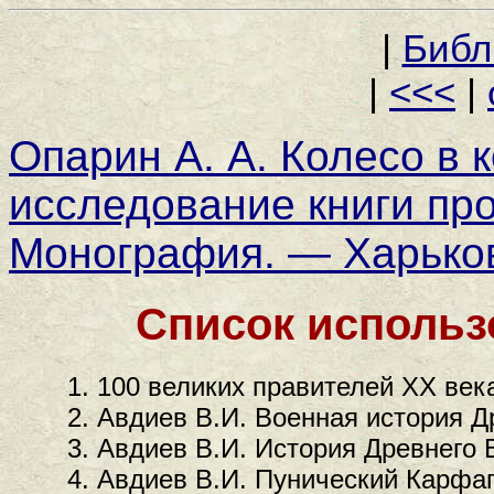
|
Библ
|
<<<
|
Опарин А. А. Колесо в 
исследование книги про
Монография. — Харьков:
Список использ
100 великих правителей XX века
Авдиев В.И. Военная история Др
Авдиев В.И. История Древнего В
Авдиев В.И. Пунический Карфаге