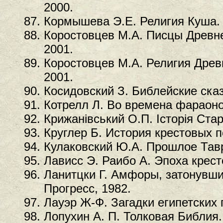
2000.
Кормышева Э.Е. Религия Куша. 
Коростовцев М.А. Писцы Древне
2001.
Коростовцев М.А. Религия Древн
2001.
Косидовский З. Библейские сказ
Котрелл Л. Во времена фараоно
Крижанiвський О.П. Iсторiя Стар
Круглер Б. История крестовых п
Кулаковский Ю.А. Прошлое Тавр
Лависс Э. Раибо А. Эпоха крест
Ланитцки Г. Амфоры, затонувши
Прогресс, 1982.
Лауэр Ж-Ф. Загадки египетских 
Лопухин А. П. Толковая Библия.