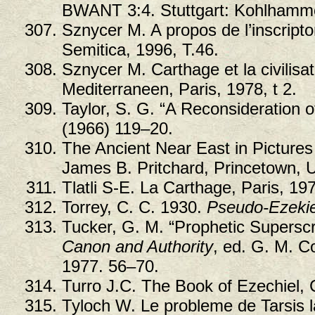
BWANT 3:4. Stuttgart: Kohlhamme
Sznycer M. A propos de l’inscript
Semitica, 1996, T.46.
Sznycer M. Carthage et la civili
Mediterraneen, Paris, 1978, t 2.
Taylor, S. G. “A Reconsideration of
(1966) 119–20.
The Ancient Near East in Pictures
James B. Pritchard, Princetown, U
Tlatli S-E. La Carthage, Paris, 19
Torrey, C. C. 1930.
Pseudo-Ezekiel
Tucker, G. M. “Prophetic Superscr
Canon and Authority
, ed. G. M. C
1977. 56–70.
Turro J.C. The Book of Ezechiel, C
Tyloch W. Le probleme de Tarsis la