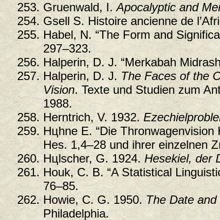
Gruenwald, I.
Apocalyptic and Me
Gsell S. Histoire ancienne de l’A
Habel, N. “The Form and Significa
297–323.
Halperin, D. J. “Merkabah Midrash
Halperin, D. J.
The Faces of the C
Vision
. Texte und Studien zum An
1988.
Herntrich, V. 1932.
Ezechielprobl
Hцhne E. “Die Thronwagenvision H
Hes. 1,4–28 und ihrer einzelnen Z
Hцlscher, G. 1924.
Hesekiel, der 
Houk, C. B. “A Statistical Linguist
76–85.
Howie, C. G. 1950.
The Date and 
Philadelphia.