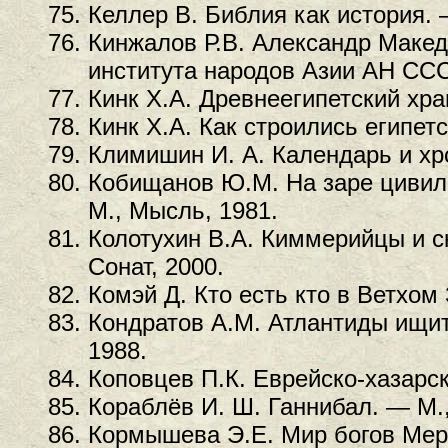
Келлер В. Библия как история. 
Кинжалов Р.В. Александр Макед
института народов Азии АН ССС
Кинк Х.А. Древнеегипетский хра
Кинк Х.А. Как строились египет
Климишин И. А. Календарь и хр
Кобищанов Ю.М. На заре цивил
М., Мысль, 1981.
Колотухин В.А. Киммерийцы и 
Сонат, 2000.
Комэй Д. Кто есть кто в Ветхом
Кондратов А.М. Атлантиды ищит
1988.
Коповцев П.К. Еврейско-хазарск
Кораблёв И. Ш. Ганнибал. — М.,
Кормышева Э.Е. Мир богов Мер