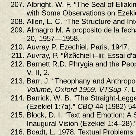
Albright, W. F. “The Seal of Eliaki
with Some Observations on Ezeki
Allen, L. C. “The Structure and Int
Almagro M. A proposito de la fech
20, 1957—1958.
Auvray P. Ezechiel. Paris, 1947.
Auvray, P. “Йzйchiel i–iii: Essai d’a
Barnett R.D. Phrygia and the Peop
V. II, 2.
Barr, J. “Theophany and Anthropo
Volume, Oxford 1959
.
VTSup
7. L
Barrick, W. B. “The Straight-Legg
(Ezekiel 1:7a).”
CBQ
44 (1982) 5
Block, D. I. “Text and Emotion: A S
Inaugural Vision (Ezekiel 1:4–28).
Boadt, L. 1978. Textual Problems 