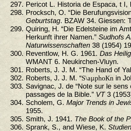
Pericot L. Historia de Espaсa, t I
Procksch, O. “Die Berufungsvision
Geburtstag
. BZAW 34. Giessen: 
Quiring, H. “Die Edelsteine im Am
Herkunft ihrer Namen.”
Sudhofs Ar
Naturwissenschaften
38 (1954) 1
Reventlow, H. G. 1961.
Das Heilig
WMANT 6. Neukirchen-Vluyn.
Roberts, J. J. M. “The Hand of Y
Roberts, J. J. M. “
S\aµphoКn
in Jo
Savignac, J. de “Note sur le sens
passages de la Bible.”
VT
3 (1953
Scholem, G.
Major Trends in Jew
1955.
Smith, J. 1941.
The Book of the P
Sprank, S., and Wiese, K.
Studien