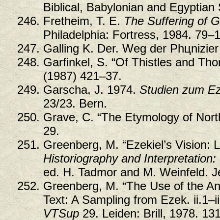
Biblical, Babylonian and Egyptian
Fretheim, T. E.
The Suffering of 
Philadelphia: Fortress, 1984. 79–
Galling K. Der. Weg der Phцnizier
Garfinkel, S. “Of Thistles and Tho
(1987) 421–37.
Garscha, J. 1974.
Studien zum Ez
23/23. Bern.
Grave, C. “The Etymology of Nor
29.
Greenberg, M. “Ezekiel’s Vision: 
Historiography and Interpretation:
ed. H. Tadmor and M. Weinfeld. 
Greenberg, M. “The Use of the An
Text: A Sampling from Ezek. ii.1–ii
VTSup
29. Leiden: Brill, 1978. 13