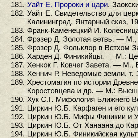
Уайт Е. Пророки и цари
. Заокск
Уайт Е. Свидетельство для церк
Калининград, Янтарный сказ, 19
Франк-Каменецкий И. Колесница 
Фрэзер Д. Золотая ветвь. — М.,
Фрэзер Д. Фольклор в Ветхом За
Харден Д. Финикийцы. — М.: Це
Хенкок Г. Ковчег Завета. — М., 
Хеннич Р. Неведомые земли, т. 
Хрестоматия по истории Древнего
Коростовцева и др. — М.: Высш
Хук С.Г. Мифология Ближнего Во
Циркин Ю.Б. Карфаген и его кул
Циркин Ю.Б. Мифы Финикии и Уг
Циркин Ю.Б. От Ханаана до Кар
Циркин Ю.Б. Финикийская культ