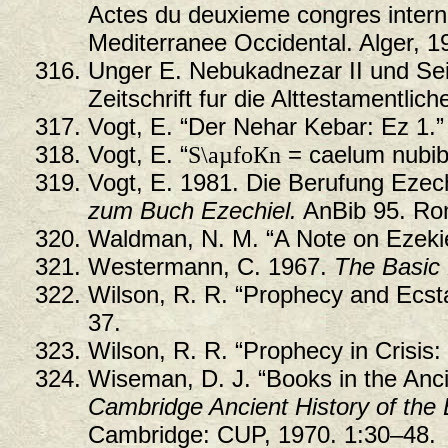
Actes du deuxieme congres interna
Mediterranee Occidental. Alger, 1
Unger E. Nebukadnezar II und Sei
Zeitschrift fur die Alttestamentlic
Vogt, E. “Der Nehar Kebar: Ez 1.
Vogt, E. “
S\aµfoКn
= caelum nubi
Vogt, E. 1981. Die Berufung Ezec
zum Buch Ezechiel.
AnBib 95. Ro
Waldman, N. M. “A Note on Ezekie
Westermann, C. 1967.
The Basic 
Wilson, R. R. “Prophecy and Ecst
37.
Wilson, R. R. “Prophecy in Crisis:
Wiseman, D. J. “Books in the Anci
Cambridge Ancient History of the 
Cambridge: CUP, 1970. 1:30–48.