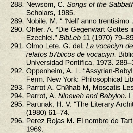
Newsom, C.
Songs of the Sabbath 
Scholars, 1985.
Nobile, M. “ ‘Nell’ anno trentisimo .
Ohler, A. “Die Gegenwart Gottes i
Ezechiel.”
BibLeb
11 (1970) 79–89
Olmo Lete, G. del.
La vocaciуn del
relatos b7blicos de vocaciуn
. Bib
Universidad Pontifica, 1973. 289
Oppenheim, A. L. “Assyrian-Babylo
Ferm. New York: Philosophical Lib
Parrot A. Chйhab M, Moscatis Les
Parrot, A.
Nineveh and Babylon
. 
Parunak, H. V. “The Literary Archi
(1980) 61–74.
Perez Rojas M. El nombre de Tart
1969.