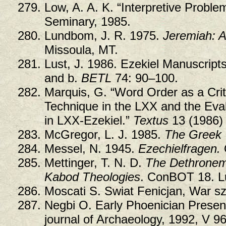
Low, A. A. K. “Interpretive Problem
Seminary, 1985.
Lundbom, J. R. 1975.
Jeremiah: A
Missoula, MT.
Lust, J. 1986. Ezekiel Manuscript
and b.
BETL
74: 90–100.
Marquis, G. “Word Order as a Crite
Technique in the LXX and the Eval
in LXX-Ezekiel.”
Textus
13 (1986)
McGregor, L. J. 1985.
The Greek T
Messel, N. 1945.
Ezechielfragen.
Mettinger, T. N. D.
The Dethroneme
Kabod Theologies
. ConBOT 18. L
Moscati S. Swiat Fenicjan, War s
Negbi O. Early Phoenician Presenc
journal of Archaeology, 1992, V 96