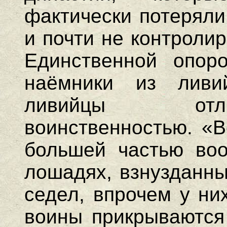
фактически потеряли
и почти не контроли
Единственной опор
наёмники из ливи
ливийцы отл
воинственностью. «В
большей частью воо
лошадях, взнузданны
седел, впрочем у ни
воины прикрываются