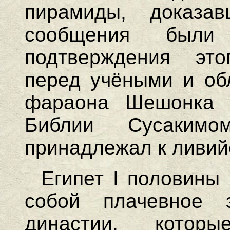
пирамиды, доказав
сообщения были
подтверждения это
перед учёными и об
фараона Шешонка I
Библии Сусаки
принадлежал к ливийс
Египет I половины 
собой плачевное 
династии, котор