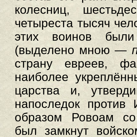
колесниц, шестьде
четыреста тысяч чел
этих воинов бы
(выделено мною —
страну евреев, ф
наиболее укреплённ
царства и, утверд
напоследок против 
образом Ровоам со
был замкнут войско