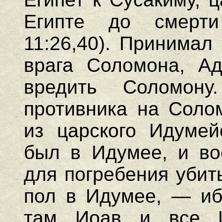
Египте до смерти
11:26,40). Принимал
врага Соломона, Ад
вредить Соломону
противника на Соло
из царского Идумей
был в Идумее, и во
для погребения убит
пол в Идумее, — иб
там Иоав и все И