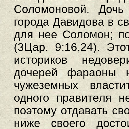
Соломоновой. Дочь
города Давидова в с
для нее Соломон; п
(3Цар. 9:16,24). Эт
историков недове
дочерей фараоны н
чужеземных власт
одного правителя н
поэтому отдавать св
ниже своего досто