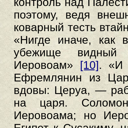
контроль над Палест
поэтому, ведя внеш
коварный тесть втай
«Нигде иначе, как 
убежище видный 
Иеровоам»
[10]
. «И
Ефремлянин из Цар
вдовы: Церуа, — раб
на царя. Соломо
Иеровоама; но Иер
Египет к Сусакиму, 