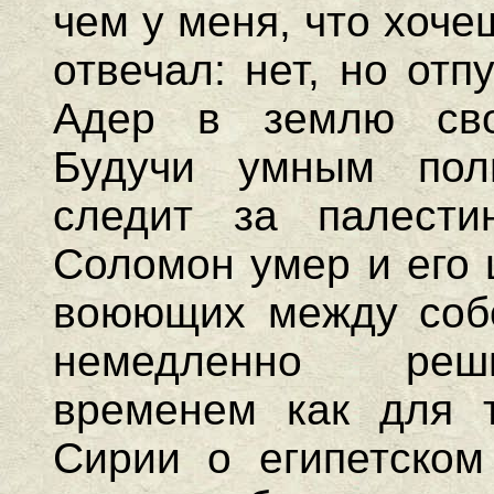
чем у меня, что хоч
отвечал: нет, но отп
Адер в землю свою
Будучи умным пол
следит за палести
Соломон умер и его 
воюющих между собо
немедленно реши
временем как для т
Сирии о египетском