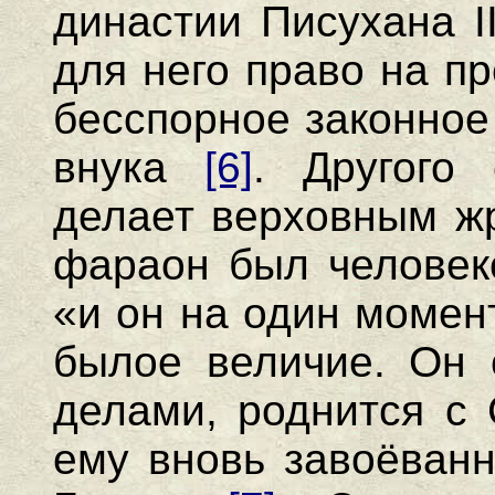
династии Писухана I
для него право на пр
бесспорное законное
внука
[6]
. Другого
делает верховным ж
фараон был человек
«и он на один момен
былое величие. Он 
делами, роднится с
ему вновь завоёванн