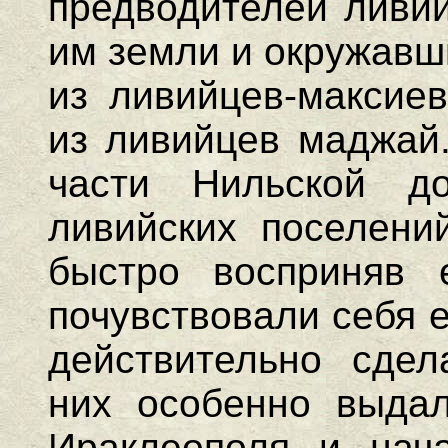
предводителей ливий
им земли и окружавш
из ливийцев-максие
из ливийцев маджай.
части Нильской д
ливийских поселений
быстро восприняв е
почувствовали себя 
действительно сдел
них особенно выдал
Ираклеополя и нач