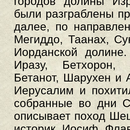
городов долины Изр
были разграблены пр
далее, по направлен
Мегиддо, Таанах, Су
Иорданской долине.
Иразу, Бетхорон, 
Бетанот, Шарухен и 
Иерусалим и похити
собранные во дни 
описывает поход Шеш
историк Иосиф Флав