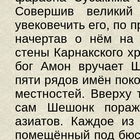
Совершив великий
увековечить его, по
начертав о нём на
стены Карнакского х
бог Амон вручает Ш
пяти рядов имён пок
местностей. Вверху 
сам Шешонк поража
азиатов. Каждое из
помещённый под бюст