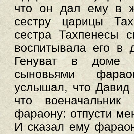
что он дал ему в ж
сестру царицы Та
сестра Тахпенесы с
воспитывала его в 
Генуват в доме 
сыновьями фара
услышал, что Давид 
что военачальник
фараону: отпусти ме
И сказал ему фараон