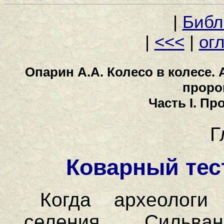
|
Библ
|
<<<
|
ог
Опарин А.А. Колесо в колесе.
проро
Часть I. П
Г
Коварный тес
Когда археологи
селения Сильва