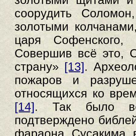
соорудить Соломон
золотыми колчанами,
царя Софенского, 
Совершив всё это, С
страну»
[13]
. Археол
пожаров и разруше
относящихся ко вре
[14]
. Так было вс
подтверждено библей
фараона Сусакима в