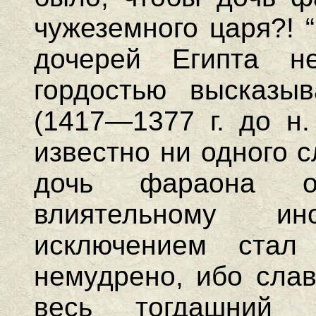
чужеземного царя?! 
дочерей Египта н
гордостью высказы
(1417—1377 г. до н.
известно ни одного с
дочь фараона от
влиятельному ин
исключением ста
немудрено, ибо слав
весь тогдашний