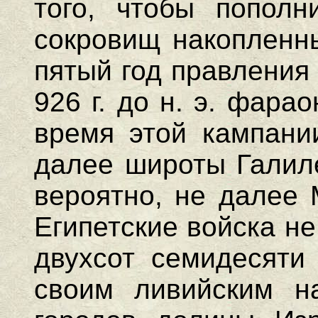
того, чтобы пополн
сокровищ накоплен
пятый год правления
926 г. до н. э. фара
время этой кампани
далее широты Галиле
вероятно, не далее 
Египетские войска н
двухсот семидесяти
своим ливийским н