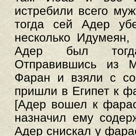
истребили всего муж
тогда сей Адер уб
несколько Идумеян, 
Адер был тогд
Отправившись из 
Фаран и взяли с с
пришли в Египет к ф
[Адер вошел к фарао
назначил ему содер
Адер снискал у фара