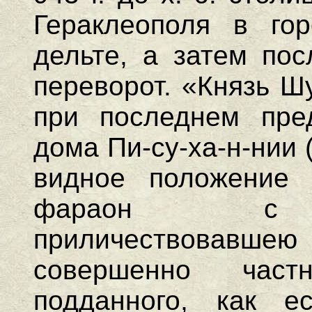
Гераклеополя в гор
дельте, а затем пос
переворот. «Князь Ш
при последнем пред
дома Пи-су-ха-н-нии (
видное положение 
фараон с то
приличествовавше
совершенно час
подданного, как 