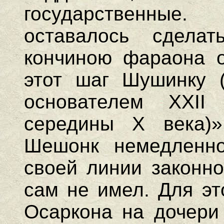
государственные
оставалось сдела
кончиною фараона о
этот шаг Шушинку 
основателем XXII
середины X века
Шешонк немедленно
своей линии законно
сам не имел. Для эт
Осаркона на дочери