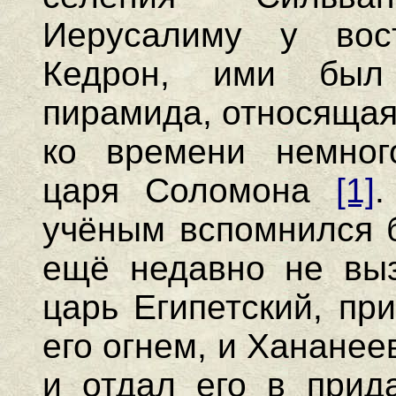
Иерусалиму у вос
Кедрон, ими был 
пирамида, относящая
ко времени немног
царя Соломона
[1]
.
учёным вспомнился б
ещё недавно не выз
царь Египетский, пр
его огнем, и Хананее
и отдал его в прид