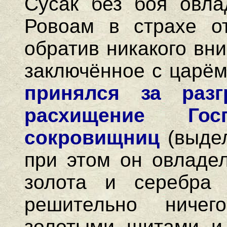
Сусак без боя овла
Ровоам в страхе о
обратив никакого вн
заключённое с царём
принялся за раз
расхищение Го
сокровищниц
(выде
при этом он овладе
золота и серебра
решительно ниче
золотыми щитами и 