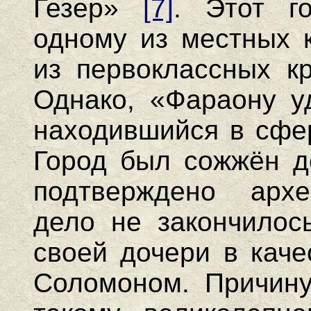
Гезер»
[7]
. Этот г
одному из местных к
из первоклассных кр
Однако, «Фараону уд
находившийся в сфе
Город был сожжён д
подтверждено архе
дело не закончилос
своей дочери в каче
Соломоном. Причину