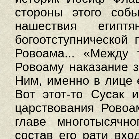
стороны этого собы
нашествия егип
богоотступнической 
Ровоама... «Между 
Ровоаму наказание з
Ним, именно в лице е
Вот этот-то Сусак 
царствования Ровоа
главе многотысячн
состав его рати вхо