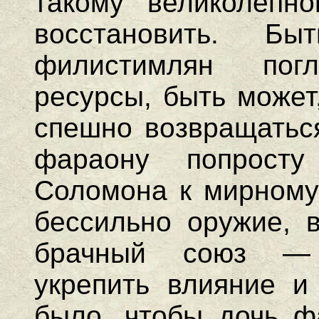
такому великолепно
восстановить. Б
филистимлян пог
ресурсы, быть может
спешно возвращаться
фараону попрост
Соломона к мирному 
бессильно оружие, в
брачный союз — 
укрепить влияние и 
было, чтобы дочь ф