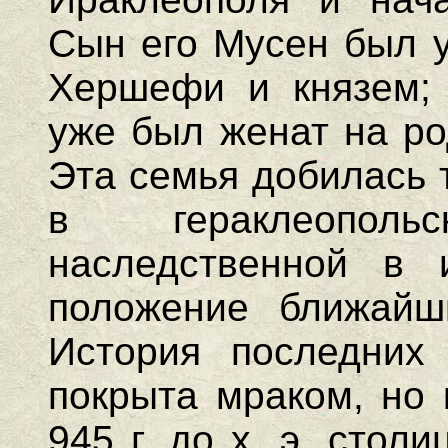
Сын его Мусен был у
Хершефи и князем;
уже был женат на р
Эта семья добилась 
в гераклеопол
наследственной в 
положение ближайш
История последних
покрыта мраком, но 
945 г. до х. э. стол