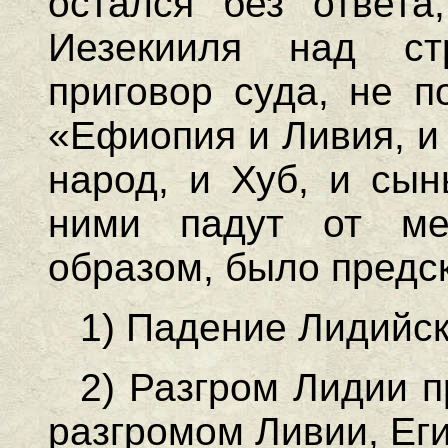
остался без ответа
Иезекииля над ст
приговор суда, не 
«Ефиопия и Ливия, и
народ, и Хуб, и сын
ними падут от меч
образом, было предс
1) Падение Лидийск
2) Разгром Лидии п
разгромом Ливии, Ег