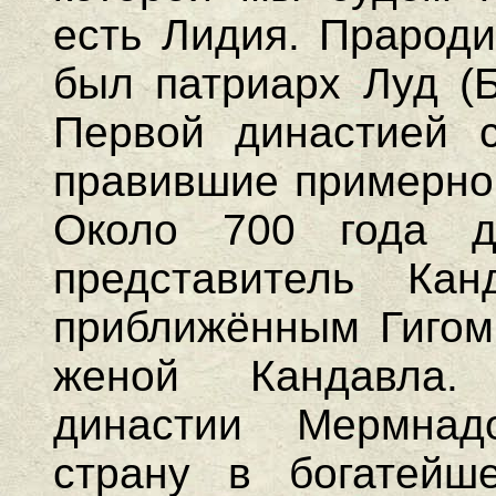
есть Лидия. Прароди
был патриарх Луд (
Первой династией с
правившие примерно с 
Около 700 года д
представитель Ка
приближённым Гигом,
женой Кандавла.
династии Мермнад
страну в богатейше