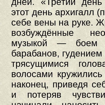
дней. «Третий день
этот день архигалл 
себе вены на руке. Ж
возбуждённые нео
музыкой — боем к
барабанов, гудением 
трясущимися голо
волосами кружились 
наконец, приведя се
и потеряв чувств
начинали наносит