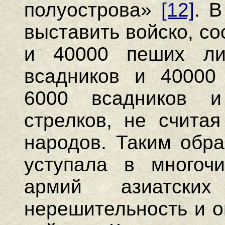
полуострова»
[12]
. 
выставить войско, с
и 40000 пеших лид
всадников и 40000 
6000 всадников и
стрелков, не счита
народов. Таким обра
уступала в многоч
армий азиатски
нерешительность и о