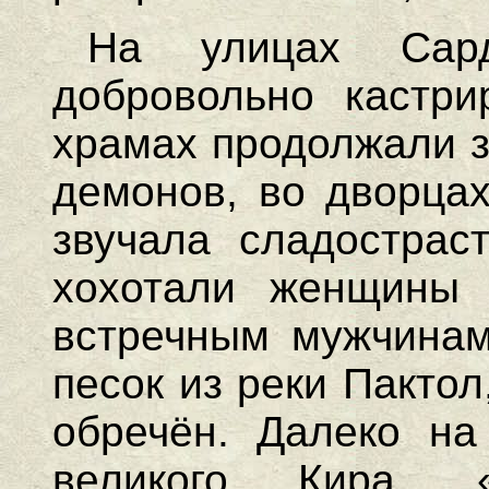
На улицах Сар
добровольно кастр
храмах продолжали з
демонов, во дворца
звучала сладострас
хохотали женщины 
встречным мужчинам
песок из реки Пактол
обречён. Далеко на
великого Кира. 