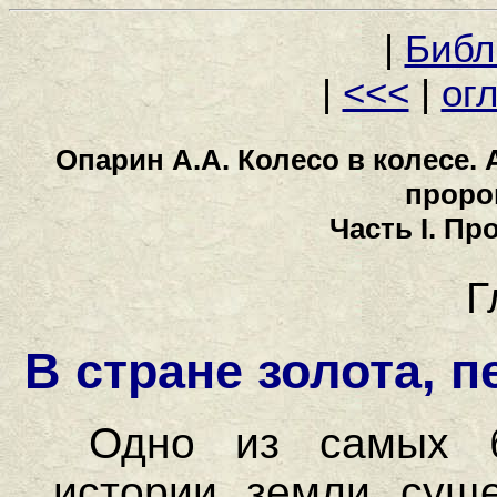
|
Библ
|
<<<
|
ог
Опарин А.А. Колесо в колесе.
проро
Часть I. П
Г
В стране золота, 
Одно из самых б
истории земли суще