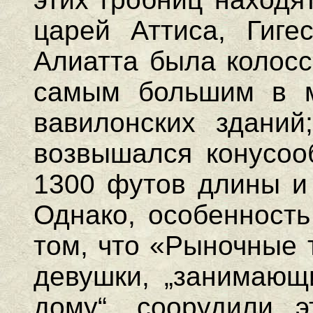
царей Аттиса, Гигес
Алиатта была колос
самым большим в м
вавилонских зданий
возвышался конусоо
1300 футов длины 
Однако, особенность
том, что «Рыночные 
девушки, „занимающ
дому“, соорудили э