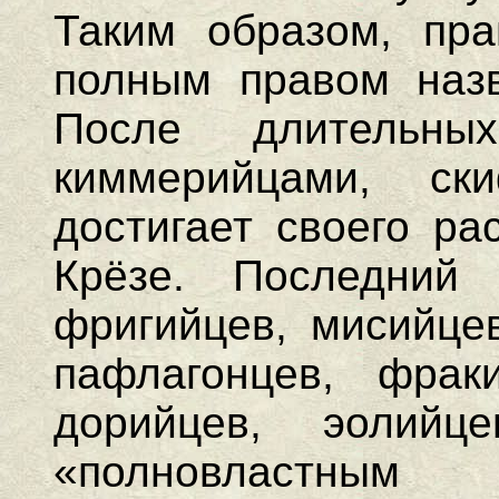
Таким образом, пр
полным правом назв
После длительн
киммерийцами, ск
достигает своего ра
Крёзе. Последний 
фригийцев, мисийцев
пафлагонцев, фраки
дорийцев, эолий
«полновластным