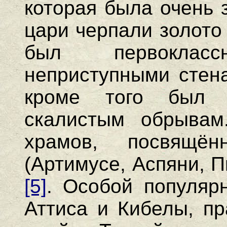
которая была очень
цари черпали золото
был первоклас
неприступными стен
кроме того был 
скалистым обрывам
храмов, посвящё
(Артимусе, Аспяни, П
[5]
. Особой популяр
Аттиса и Кибелы, пр