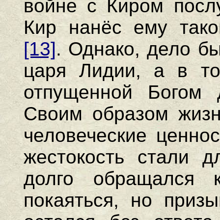
войне с Киром послу
Кир нанёс ему тако
[13]
. Однако, дело б
царя Лидии, а в то
отпущенной Богом д
Своим образом жизн
человеческие ценнос
жестокость стали д
долго обращался 
покаяться, но приз