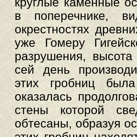
круглые каменные ос
в поперечнике, 
окрестностях древни
уже Гомеру Гигейск
разрушения, высота
сей день производи
этих гробниц была
оказалась продолгов
стены которой св
обтесаны, образуя ос
этих гробниц находя