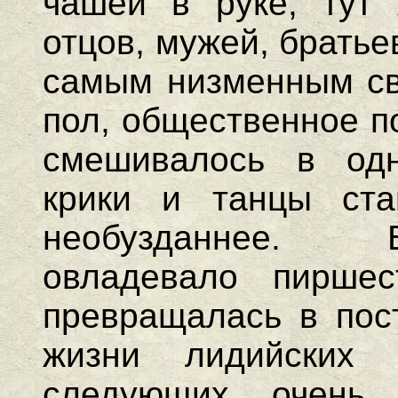
чашей в руке, тут 
отцов, мужей, братье
самым низменным сво
пол, общественное п
смешивалось в одн
крики и танцы ста
необузданнее. 
овладевало пиршес
превращалась в пост
жизни лидийских
следующих очень 