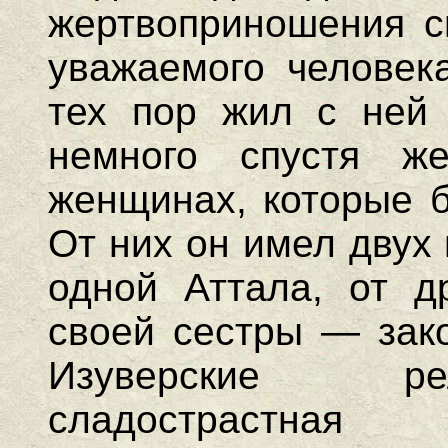
жертвоприношения с
уважаемого человек
тех пор жил с ней к
немного спустя ж
женщинах, которые б
От них он имел двух
одной Аттала, от д
своей сестры — зак
Изуверские ре
сладострастная