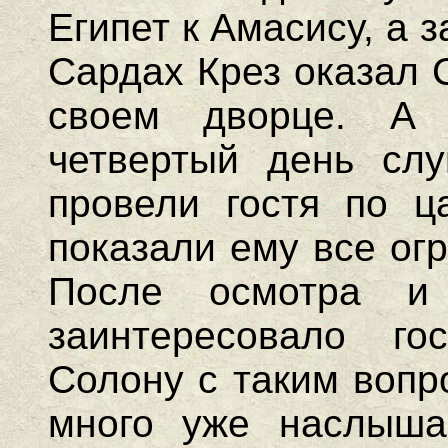
Египет к Амасису, а 
Сардах Крез оказал 
своем дворце. А
четвертый день слу
провели гостя по ц
показали ему все ог
После осмотра и
заинтересовало го
Солону с таким вопр
много уже наслыша