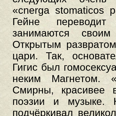
«cnerga stomaticos p
Гейне переводи
занимаются свои
Открытым развратом
цари. Так, основат
Гигис был гомосексу
неким Магнетом. 
Смирны, красивее 
поэзии и музыке. 
подчёркивал велико