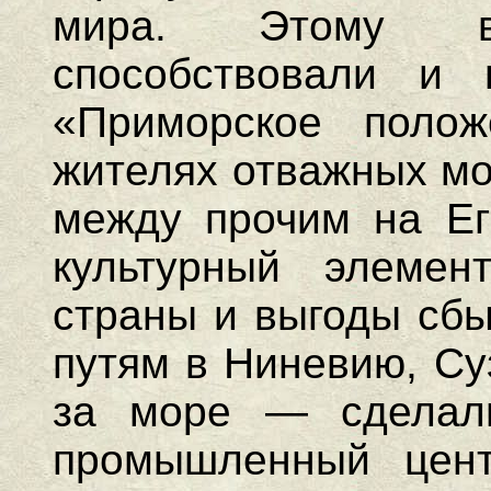
мира. Этому в
способствовали и г
«Приморское поло
жителях отважных мо
между прочим на Ег
культурный элемен
страны и выгоды сбы
путям в Ниневию, Су
за море — сделал
промышленный цен