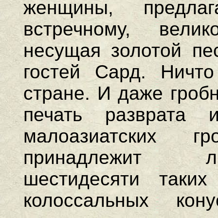
женщины, предла
встречному, вели
несущая золотой пе
гостей Сард. Ничт
стране. И даже гроб
печать разврата 
малоазиатских г
принадлежит ли
шестидесяти таких
колоссальных кон