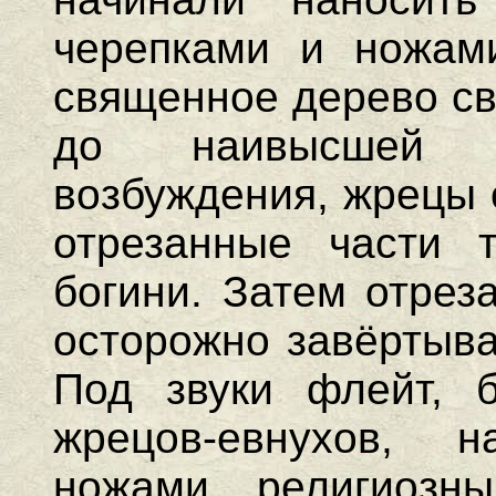
черепками и ножами
священное дерево св
до наивысшей с
возбуждения, жрецы 
отрезанные части 
богини. Затем отрез
осторожно завёртыва
Под звуки флейт, 
жрецов-евнухов, 
ножами, религиозны