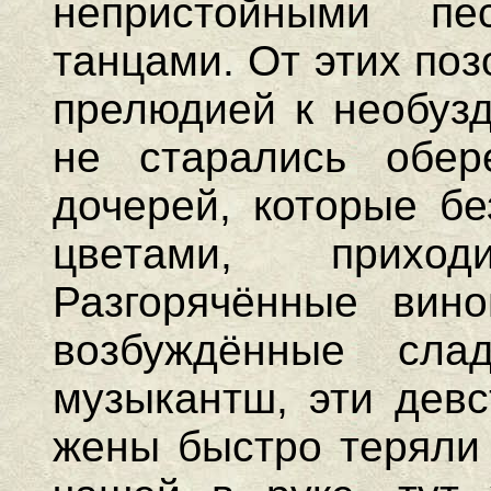
непристойными п
танцами. От этих по
прелюдией к необузд
не старались обе
дочерей, которые бе
цветами, прихо
Разгорячённые вино
возбуждённые слад
музыкантш, эти девс
жены быстро теряли 