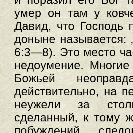
умер он там у ковч
Давид, что Господь 
доныне называется: 
6:3—8). Это место ч
недоумение. Многие
Божьей неоправд
действительно, на п
неужели за стол
сделанный, к тому ж
побуждений, след