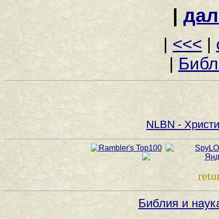
|
дал
|
<<<
|
|
Библ
NLBN - Христи
retu
Библия и наук