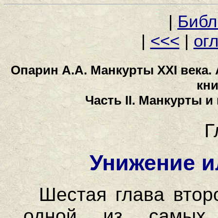
|
Библ
|
<<<
|
ог
Опарин А.А. Манкурты XXI века.
кни
Часть II. Манкурты и 
Г
Унижение 
Шестая глава втор
одной из самых