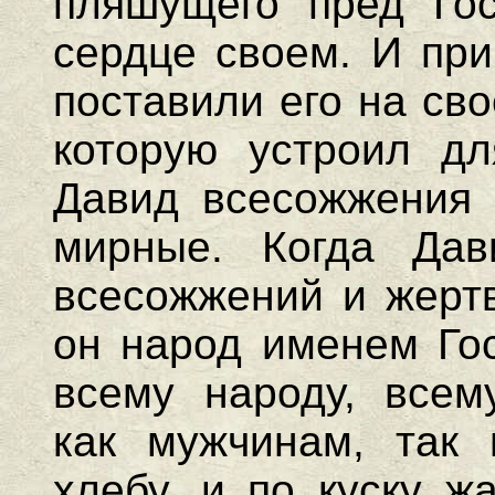
пляшущего пред Гос
сердце своем. И при
поставили его на св
которую устроил дл
Давид всесожжения 
мирные. Когда Дав
всесожжений и жертв
он народ именем Го
всему народу, всем
как мужчинам, так
хлебу, и по куску ж