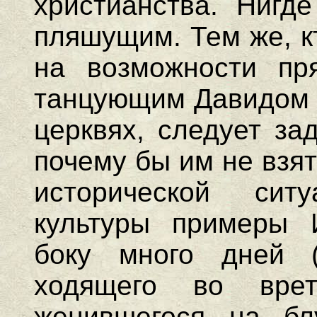
христианства. Нигд
пляшущим. Тем же, к
на возможности пр
танцующим Давидом 
церквях, следует за
почему бы им не взят
исторической сит
культуры примеры 
боку много дней (
ходящего во вре
женившегося на бл