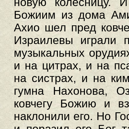
новую колесницу. И
Божиим из дома Ами
Ахио шел пред ковче
Израилевы играли п
музыкальных орудиях
и на цитрах, и на пс
на систрах, и на ки
гумна Нахонова, О
ковчегу Божию и вз
наклонили его. Но Го
и поразил его Бог т