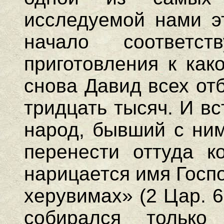
исследуемой нами эт
начало соответс
приготовления к как
снова Давид всех от
тридцать тысяч. И в
народ, бывший с ним
перенести оттуда к
нарицается имя Госп
херувимах» (2 Цар. 
собирался только