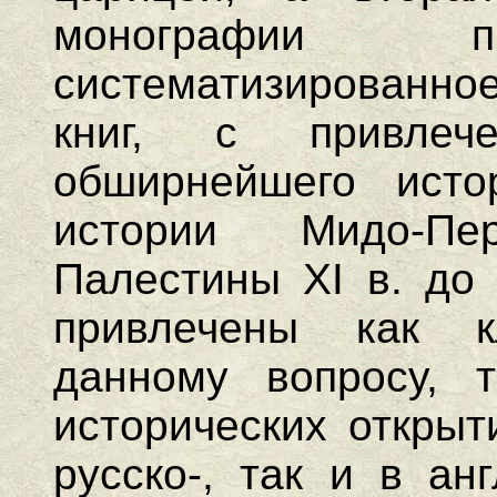
монографии пр
систематизированн
книг, с привле
обширнейшего исто
истории Мидо-П
Палестины XI в. до 
привлечены как к
данному вопросу, 
исторических открыт
русско-, так и в ан