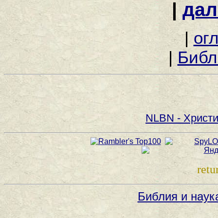
|
дал
|
ог
|
Библ
NLBN - Христи
retu
Библия и наук