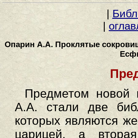
|
Библ
|
оглав
Опарин А.А. Проклятые сокровищ
Есф
Пре
Предметом новой 
А.А. стали две биб
которых являются же
царицей, а втора