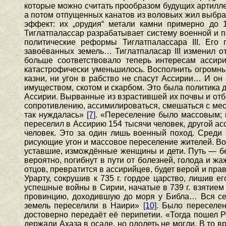
которые можно считать прообразом будущих артилле
а потом отпущенных канатов из воловьих жил выбр
эффект: их „орудия“ метали камни примерно до
Тиглатпалассар разрабатывает систему военной и 
политические реформы Тиглатпалассара III. Ег
завоёванных земель… Тиглатпаласар III изменил о
больше соответствовало теперь интересам ассири
катастрофически уменьшилось. Восполнить огромные
казни, ни угон в рабство не спасут Ассирии… И о
имуществом, скотом и скарбом. Это была политика 
Ассирии. Вырванные из взрастившей их почвы и отб
сопротивлению, ассимилироваться, смешаться с мес
так нуждалась»
[7]
. «Переселение было массовым; в
переселил в Ассирию 154 тысячи человек, другой а
человек. Это за один лишь военный поход. Среди
рисующие угон и массовое переселение жителей. Вот
уставшие, измождённые женщины и дети. Путь — бес
вероятно, погибнут в пути от болезней, голода и 
отцов, превратится в ассирийцев, будет верой и пр
Урарту, сокрушив к 735 г. гордое царство, лишив 
успешные войны в Сирии, начатые в 739 г. взятием
провинцию, доходившую до моря у Библа… Вся севе
земель переселили в Наири»
[10]
. Было переселен
достоверно передаёт её перипетии. «Тогда пошел Р
держали Ахаза в осаде, но одолеть не могли. В то 