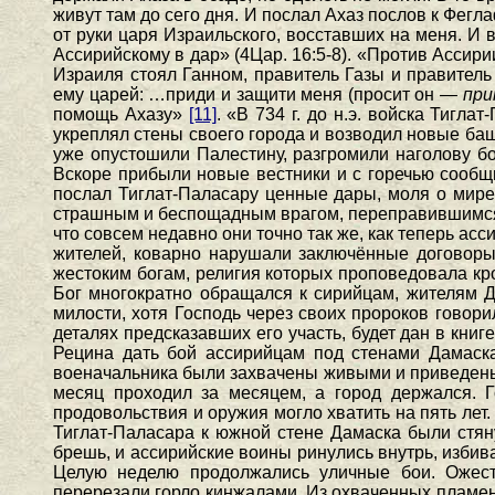
живут там до сего дня. И послал Ахаз послов к Фегл
от руки царя Израильского, восставших на меня. И 
Ассирийскому в дар» (4Цар. 16:5-8). «Против Ассир
Израиля стоял Ганном, правитель Газы и правитель
ему царей: …приди и защити меня (просит он —
при
помощь Ахазу»
[11]
. «В 734 г. до н.э. войска Тигл
укреплял стены своего города и возводил новые ба
уже опустошили Палестину, разгромили наголову бо
Вскоре прибыли новые вестники и с горечью сообщи
послал Тиглат-Паласару ценные дары, моля о мир
страшным и беспощадным врагом, переправившимся ч
что совсем недавно они точно так же, как теперь ас
жителей, коварно нарушали заключённые договоры, 
жестоким богам, религия которых проповедовала кр
Бог многократно обращался к сирийцам, жителям Д
милости, хотя Господь через своих пророков говори
деталях предсказавших его участь, будет дан в кни
Рецина дать бой ассирийцам под стенами Дамаск
военачальника были захвачены живыми и приведены 
месяц проходил за месяцем, а город держался.
продовольствия и оружия могло хватить на пять лет
Тиглат-Паласара к южной стене Дамаска были стя
брешь, и ассирийские воины ринулись внутрь, избива
Целую неделю продолжались уличные бои. Ожест
перерезали горло кинжалами. Из охваченных пламен