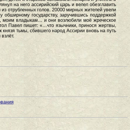
лянул на него ассирийский царь и велел обезглавить
 из отрубленных голов. 20000 мирных жителей увели
у обширному государству, заручившись поддержкой
ам, моим владыкам… и они возлюбили моё жреческое
стол Павел пишет: «…что язычники, принося жертвы,
к князя тьмы, сбившего народ Ассирии вновь на путь
 взлёт.