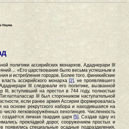
и Наума
ад
ной политики ассирийских монархов. Ададнерари III
 деяний… «Его царствование было весьма успешным и
ания и истребления городов. Более того, финикийские
и власть ассирийского монарха
[2]
, не проявлявшего
даднерари III следовали его политике, вызванной
III, вступивший на престол в 744 году, полностью
«Тиглатпалассар III был сторонником наступательной
частности, если ранее армия Ассирии формировалась
я на основе рекрутского набора и находившаяся на
о число легковооружённых пехотинцев. Численность
е создаётся личная гвардия царя
[5]
. Создав одну из
имались прокладкой дорог, сооружением простых и
ев появились специальные осадные подразделения,