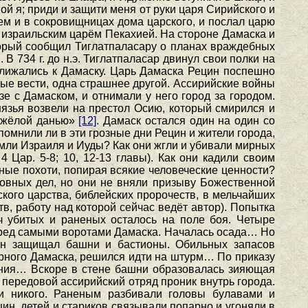
ой я; приди и защити меня от руки царя Сирийского и
нем и в сокровищницах дома царского, и послал царю
и израильским царём Пекахией. На стороне Дамаска и
оторый сообщил Тиглатпаласару о планах враждебных
 В 734 г. до н.э. Тиглатпаласар двинул свои полки на
риближались к Дамаску. Царь Дамаска Рецин поспешно
ые вести, одна страшнее другой. Ассирийские войны
е с Дамаском, и отнимали у него город за городом.
нязья возвели на престол Осию, который смирился и
тяжёлой данью»
[12]
. Дамаск остался один на один со
мнили ли в эти грозные дни Рецин и жители города,
земли Израиля и Иуды? Как они жгли и убивали мирных
 Цар. 5-8; 10, 12-13 главы). Как они кадили своим
ные похоти, попирая всякие человеческие ценности?
ховных дел, но они не вняли призыву Божественной
ского царства, библейских пророчеств, в мельчайших
в, работу над которой сейчас ведёт автор). Попытка
 убитых и раненых осталось на поле боя. Четыре
перед самыми воротами Дамаска. Началась осада… Но
он защищал башни и бастионы. Обильных запасов
корного Дамаска, решился идти на штурм… По приказу
ения… Вскоре в стене башни образовалась зияющая
 передовой ассирийский отряд проник внутрь города.
и никого. Раненым разбивали головы булавами и
н, детей и стариков связывали попарно и угоняли в