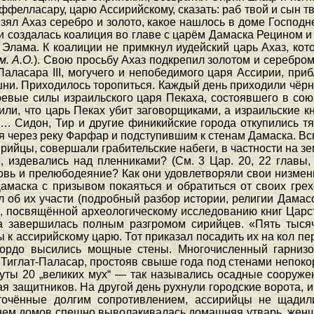
аффелласару, царю Ассирийскому, сказать: раб твой и сын тв
взял Ахаз серебро и золото, какое нашлось в доме Господ
ии создалась коалиция во главе с царём Дамаска Рецином 
 Элама. К коалиции не примкнул иудейский царь Ахаз, к
м. А.О.
). Свою просьбу Ахаз подкрепил золотом и серебром.
ат-Паласара III, могучего и непобедимого царя Ассирии, п
шни. Приходилось торопиться. Каждый день приходили чёрн
евые силы израильского царя Пекаха, состоявшего в союз
ли, что царь Пеках убит заговорщиками, а израильские к
е… Сидон, Тир и другие финикийские города откупились 
ерез реку Фарфар и подступившим к стенам Дамаска. Вспо
сирийцы, совершали грабительские набеги, в частности на 
издевались над пленниками? (См. 3 Цар. 20, 22 главы, 4
овь и прелюбодеяние? Как они удовлетворяли свои низмен
амаска с призывом покаяться и обратиться от своих гре
л об их участи (подробный разбор истории, религии Дамас
ге, посвящённой археологическому исследованию книг Царст
а завершилась полным разгромом сирийцев. «Пять тысяч
к ассирийскому царю. Тот приказал посадить их на кол 
 Гордо высились мощные стены. Многочисленный гарниз
. Тиглат-Паласар, простояв свыше года под стенами непо
нуты 20 „великих мух“ — так назывались осадные сооруж
я защитников. На другой день рухнули городские ворота, и
очённые долгим сопротивлением, ассирийцы не щадил
ем домов спешно выволакивалась домашняя утварь, женщи