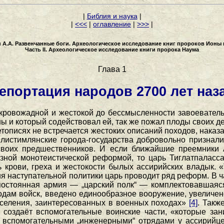
|
Библия и наука
|
|
<<<
|
оглавление
|
>>>
|
 А.А. Развенчанные боги. Археологическое исследование книг пророков Ионы 
Часть II. Археологическое исследование книги пророка Наума
Глава 1
епортация народов 2700 лет наз
кровожадной и жестокой до бессмысленности завоеватель
оны и который содействовал ей, так же пожал плоды своих
етописях не встречается жестоких описаний походов, наказ
илистимлянские города-государства добровольно признал
своих предшественников. И если ближайшие преемники А
ой монотеистической реформой, то царь Тиглатпалассар 
ь крови, греха и жестокости былых ассирийских владык. 
я наступательной политики царь проводит ряд реформ. В 
постоянная армия — „царский полк“ — комплектовавшаяс
одам войск, введено единообразное вооружение, увеличен
аселения, заинтересованных в военных походах»
[4]
. Такж
создаёт вспомогательные воинские части, «которые зан
 вспомогательными „инженерными“ отрядами у ассирийц