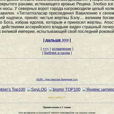
окрытого ранами, истекающего кровью Рецина. Злобно взг
 носы. У северных ворот города нагромоздили целый холм
Вавилон. «Тиглатпаласар присоединил Вавилонию к своем
своей надписи, принёс чистые жертвы Бэлу… великим бог
го Бога, избрав идолов, которым и приносил жертвы. Апо
за действиями ассирийского владыки виден страшный почер
к великой империи, испытывающей свой последний роковой
|
дальше >>>
|
|
<<<
|
оглавление
|
|
Библия и наука
|
NLBN - Христианская баннерная сеть
return_links(); ?>
Примечания к 1 главе
для возврата в основной текст нажимайте на ссылку слева