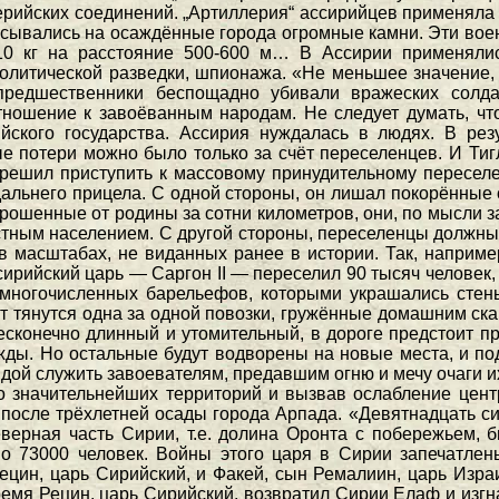
рийских соединений. „Артиллерия“ ассирийцев применяла „
асывались на осаждённые города огромные камни. Эти во
 10 кг на расстояние 500-600 м… В Ассирии применяли
политической разведки, шпионажа. «Не меньшее значение,
о предшественники беспощадно убивали вражеских сол
тношение к завоёванным народам. Не следует думать, чт
йского государства. Ассирия нуждалась в людях. В ре
 потери можно было только за счёт переселенцев. И Тигла
н решил приступить к массовому принудительному пересел
дальнего прицела. С одной стороны, он лишал покорённые 
рошенные от родины за сотни километров, они, по мысли з
тным населением. С другой стороны, переселенцы должны
 масштабах, не виданных ранее в истории. Так, например,
ссирийский царь — Саргон II — переселил 90 тысяч челове
 многочисленных барельефов, которыми украшались стен
 тянутся одна за одной повозки, гружённые домашним ска
конечно длинный и утомительный, в дороге предстоит пр
жажды. Но остальные будут водворены на новые места, и п
авдой служить завоевателям, предавшим огню и мечу очаги 
его значительнейших территорий и вызвав ослабление цен
 после трёхлетней осады города Арпада. «Девятнадцать с
рная часть Сирии, т.е. долина Оронта с побережьем, бы
о 73000 человек. Войны этого царя в Сирии запечатлен
ецин, царь Сирийский, и Факей, сын Ремалиин, царь Израи
время Рецин, царь Сирийский, возвратил Сирии Елаф и изг