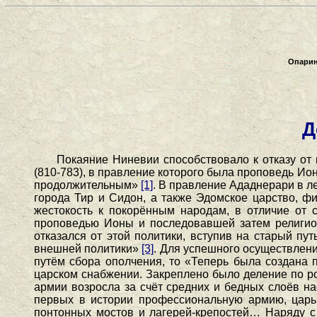
Опарин
Д
Покаяние Ниневии способствовало к отказу от 
(810-783), в правление которого была проповедь И
продолжительным»
[1]
. В правление Ададнерари в л
города Тир и Сидон, а также Эдомское царство, ф
жестокость к покорённым народам, в отличие от 
проповедью Ионы и последовавшей затем религиозн
отказался от этой политики, вступив на старый пут
внешней политики»
[3]
. Для успешного осуществлени
путём сбора ополчения, то «Теперь была создана 
царском снабжении. Закреплено было деление по р
армии возросла за счёт средних и бедных слоёв н
первых в истории профессиональную армию, царь 
понтонных мостов и лагерей-крепостей… Наряду с