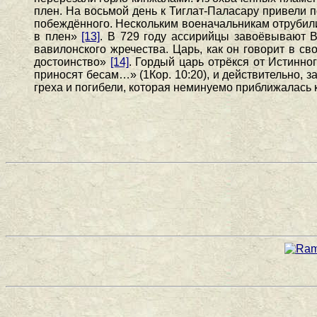
плен. На восьмой день к Тиглат-Паласару привели п
побеждённого. Нескольким военачальникам отрубили
в плен»
[13]
. В 729 году ассирийцы завоёвывают 
вавилонского жречества. Царь, как он говорит в 
достоинство»
[14]
. Гордый царь отрёкся от Истинно
приносят бесам…» (1Кор. 10:20), и действительно, 
греха и погибели, которая неминуемо приближалась 