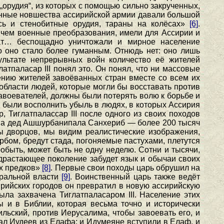
орудия“, из которых с помощью сильно закрученных,
енные новшества ассирийской армии давали большой
сь и стенобитные орудия, тараны на колёсах»
[6]
.
 чем военные преобразования, имели для Ассирии и
дат… беспощадно уничтожали и мирное население
о оно стало более гуманным. Отнюдь нет: оно лишь
зультате непрерывных войн количество её жителей
тпаласар III понял это. Он понял, что ни массовые
ению жителей завоёванных стран вместе со всем их
области людей, которые могли бы восставать против
авоевателей, должны были потерять волю к борьбе и
 были восполнить убыль в людях, в которых Ассирия
 Тиглатпалассар III после одного из своих походов
к, а дед Ашшурбанипала Санхериб — более 200 тысяч
ы дворцов, мы видим реалистические изображения,
рбом, бредут стада, погоняемые пастухами, плетутся
обыть, может быть не одну неделю. Сотни и тысячи,
одрастающее поколение забудет язык и обычаи своих
их предков»
[8]
. Первые свои походы царь обрушил на
тральной власти
[9]
. Воинственный царь также ведёт
ирийских городов он превратил в новую ассирийскую
ла захвачена Тиглатпаласаром III. Население этих
ы и в Библии, которая весьма точно и исторически
льский, против Иерусалима, чтобы завоевать его, и
нал Иудеев из Елафа; и Идумеяне вступили в Елаф, и