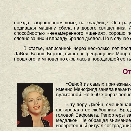
поезда, заброшенном доме, на кладбище. Она раз
водившая машину, сбила на дороге священника; 
способностью «ненамеренного мщения», хорошо по
словно за них и вправду брался дьявол. Но в случае 
В статье, написанной через несколько лет по
ЛаВея, Бланш Бертон, пишет: «Превращение Монро в
прошлого, и мгновенно скрылась в породившей ее ть
От
«Одной из самых прилежных
именно Менсфилд заняла вакантн
вульгарной. Но в 60-х образ пол
В ту пору Джейн, сменившая
шокировала ее любовника. Брод
головой Бафомета. Репортеры за
медальон. Не обращая внимание
изобретенный ритуал сострадания