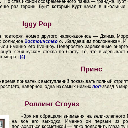
… Но став иконой осовремененного панка — гранджа, Курт 
 еще раз героин. Бунт, который Курт начал в школьные
Iggy Pop
 повторял номер другого нарко-адониса — Джима Морри
о солидное
достоинство
о…балдевшим поклонникам. И 
ыли именно его live-шоу. Невероятно заряженные энерге
нуть себя куском стекла по бюсту. То, что выделывае
нк-метра»
[4]
.
Принс
 время приватных выступлений показывать полный стрипти
ост (это, наверное, одна из самых низких
поп
-звезд в мир
Роллинг Стоунз
«Зря не обращали внимания на великолепного 
на все его выходки. Именно он первый из рок
пользоваться косметикой — ярко подводить глаза ту