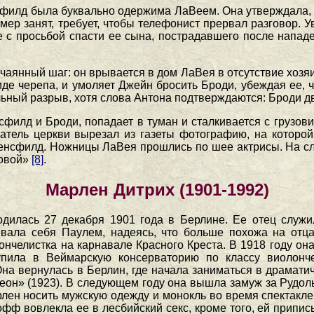
сфилд была буквально одержима ЛаВеем. Она утверждала, 
омер занят, требует, чтобы телефонист прервал разговор.
е с просьбой спасти ее сына, пострадавшего после нападе
аянный шаг: он врывается в дом ЛаВея в отсутствие хозя
иде черепа, и умоляет Джейн бросить Броди, убеждая ее, 
ьный разрыв, хотя слова Антона подтверждаются: Броди д
нсфилд и Броди, попадает в туман и сталкивается с грузо
атель церкви вырезал из газеты фотографию, на которо
Менсфилд. Ножницы ЛаВея прошлись по шее актрисы. На с
ловой»
[8]
.
Марлен Дитрих (1901-1992)
дилась 27 декабря 1901 года в Берлине. Ее отец служил
вала себя Паулем, надеясь, что больше похожа на отца
нчелистка на карнавале Красного Креста. В 1918 году он
упила в Веймарскую консерваторию по классу виолонч
Она вернулась в Берлин, где начала заниматься в драмат
он» (1923). В следующем году она вышла замуж за Рудоль
ен носить мужскую одежду и монокль во время спектаклей
ф вовлекла ее в лесбийский секс, кроме того, ей приписы