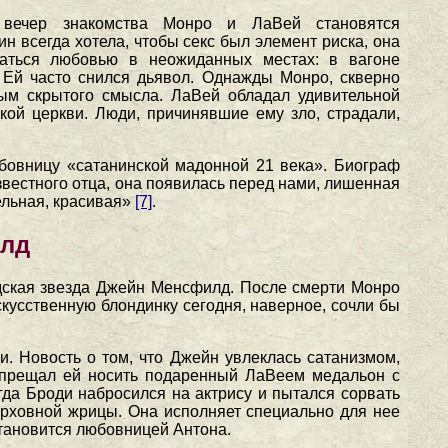
ечер знакомства Монро и ЛаВей становятся
н всегда хотела, чтобы секс был элемент риска, она
маться любовью в неожиданных местах: в вагоне
 Ей часто снился дьявол. Однажды Монро, скверно
ым скрытого смысла. ЛаВей обладал удивительной
ой церкви. Люди, причинявшие ему зло, страдали,
юбовницу «сатанинской мадонной 21 века». Биограф
вестного отца, она появилась перед нами, лишенная
ельная, красивая»
[7]
.
илд
удская звезда Джейн Менсфилд. После смерти Монро
усственную блондинку сегодня, наверное, сочли бы
. Новость о том, что Джейн увлеклась сатанизмом,
запрещал ей носить подаренный ЛаВеем медальон с
да Броди набросился на актрису и пытался сорвать
рховной жрицы. Она исполняет специально для нее
становится любовницей Антона.