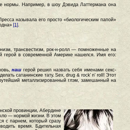
ие нормы. Например, в шоу Дэвида Латтермана она
Пресса называла его просто «биологическим папой»
 одна»
[1]
.
низм, трансвестизм, рок-н-ролл — помноженные на
ой герой в современной Америке нашелся. Имя его:
ковь,
наш
герой решил назвать себя именами секс-
ать сатанинские тату. Sex, drug & rock' n' roll! Этот
рутейший металлизированный глэм, замешанный на
анской провинции, Абердине
ыло — нормой жизни. В этом
ся с парнем, который сразу
оводить время. Бдительная