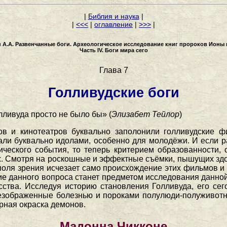
|
Библия и наука
|
|
<<<
|
оглавление
|
>>>
|
 А.А. Развенчанные боги. Археологическое исследование книг пророков Ионы 
Часть IV. Боги мира сего
Глава 7
Голливудские боги
лливуда просто не было бы» (
Элизабет Тейлор
)
 и кинотеатров буквально заполонили голливудские ф
али буквально идолами, особенно для молодёжи. И если ра
ического события, то теперь критерием образованности,
их. Смотря на роскошные и эффектные съёмки, пышущих здо
 поля зрения исчезает само происхождение этих фильмов и
ие данного вопроса станет предметом исследования данной
сства. Исследуя историю становления Голливуда, его с
езображенные болезнью и пороками полулюди-полуживотн
рная окраска демонов.
Мадонна Чикконе