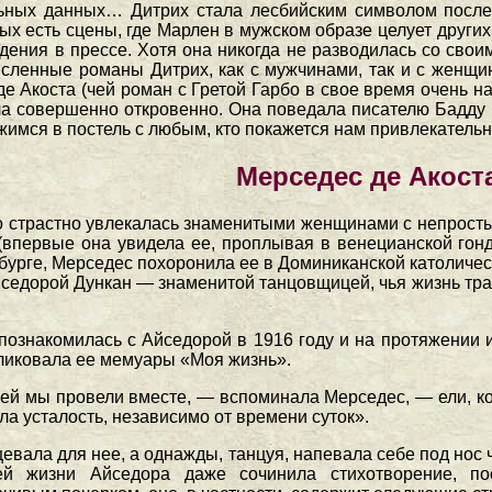
ьных данных… Дитрих стала лесбийским символом после 
рых есть сцены, где Марлен в мужском образе целует други
дения в прессе. Хотя она никогда не разводилась со свои
сленные романы Дитрих, как с мужчинами, так и с женщи
де Акоста (чей роман с Гретой Гарбо в свое время очень
ла совершенно откровенно. Она поведала писателю Бадду 
жимся в постель с любым, кто покажется нам привлекател
Мерседес де Акост
о страстно увлекалась знаменитыми женщинами с непросты
впервые она увидела ее, проплывая в венецианской гондо
сбурге, Мерседес похоронила ее в Доминиканской католичес
седорой Дункан — знаменитой танцовщицей, чья жизнь траг
ознакомилась с Айседорой в 1916 году и на протяжении и
ликовала ее мемуары «Моя жизнь».
ей мы провели вместе, — вспоминала Мерседес, — ели, ко
ла усталость, независимо от времени суток».
евала для нее, а однажды, танцуя, напевала себе под нос 
ей жизни Айседора даже сочинила стихотворение, по