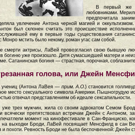
В первый же в
любовниками. Мерили
предпочитала зани
деляла увлечение Антона черной магией и оккультизмом.
Антон был склонен считать это происшествие исполненн
служившей ему в первые годы существования сатанинск
с Монро мстить было некому, роман угас сам собой.
сле смерти актрисы, ЛаВей провозгласил свою бывшую л
 богиню уже произошло. Дитя сумасшедшей матери и неиз
ме. Сатанинская богиня — страстная, порочная, соблазнит
резанная голова, или Джейн Менсф
 учениц (Антона ЛаВея —
прим. А.О.
) становится голлив
ое место сексуального символа Америки. Пышногрудую иск
ностью отвечал представлениям об идеале сексапильности.
 уже трех мужчин, жила со своим адвокатом Семом Броди
и всячески препятствовал встречам Джейн с Антоном, 
печатлели момент на кинофестивале в Сан-Франциско, ког
 на выходки Броди, ЛаВей посвящает Менсфилд в сан Ве
 и похоти. Ревность Броди не была беспочвенной: Джейн 