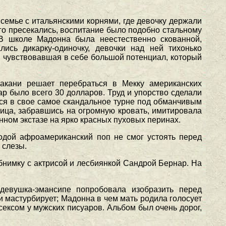
семье с итальянскими корнями, где девочку держали
го пресекались, воспитание было подобно стальному
 В школе Мадонна была неестественно скованной,
ись дикарку-одиночку, девочки над ней тихонько
, чувствовавшая в себе большой потенциал, который
ракани решает перебраться в Мекку американских
р было всего 30 долларов. Труд и упорство сделали
ся в свое самое скандальное турне под обманчивым
ица, забравшись на огромную кровать, имитировала
ном экстазе на ярко красных пуховых перинах.
одой афроамериканский поп не смог устоять перед
 слезы.
бнимку с актрисой и лесбиянкой Сандрой Бернар. На
евушка-эмансипе попробовала изобразить перед
 мастурбирует; Мадонна в чем мать родила голосует
ексом у мужских писуаров. Альбом был очень дорог,