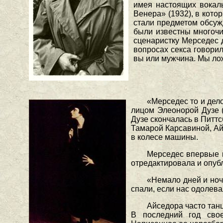
имея настоящих вокал
Венера» (1932), в кото
стали предметом обсуж
были известны многочи
сценаристку Мерседес 
вопросах секса говори
вы или мужчина. Мы ло
«Мерседес то и дел
лицом Элеонорой Дузе (
Дузе скончалась в Питт
Тамарой Карсавиной, Ай
в колесе машины.
Мерседес впервые п
отредактировала и опуб
«Немало дней и ноч
спали, если нас одолева
Айседора часто танц
В последний год сво