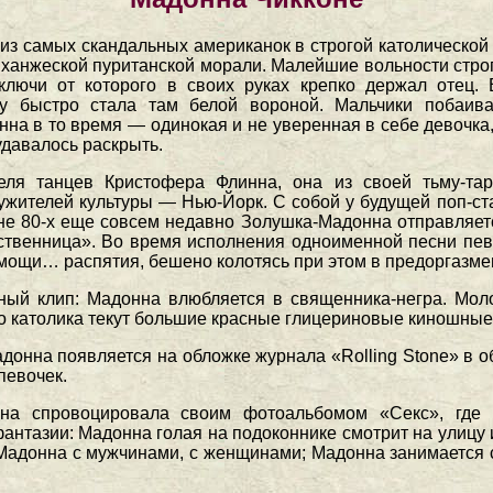
из самых скандальных американок в строгой католической 
 ханжеской пуританской морали. Малейшие вольности стро
 ключи от которого в своих руках крепко держал отец.
му быстро стала там белой вороной. Мальчики побаивал
на в то время — одинокая и не уверенная в себе девочка
удавалось раскрыть.
еля танцев Кристофера Флинна, она из своей тьму-та
ужителей культуры — Нью-Йорк. С собой у будущей поп-ста
ине 80-х еще совсем недавно Золушка-Мадонна отправляет
ственница». Во время исполнения одноименной песни пев
ощи… распятия, бешено колотясь при этом в предоргазмен
ый клип: Мадонна влюбляется в священника-негра. Мол
его католика текут большие красные глицериновые киношные
нна появляется на обложке журнала «Rolling Stone» в о
певочек.
а спровоцировала своим фотоальбомом «Секс», где д
нтазии: Мадонна голая на подоконнике смотрит на улицу и
Мадонна с мужчинами, с женщинами; Мадонна занимается с