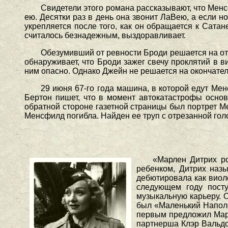
Свидетели этого романа рассказывают, что Мен
ею. Десятки раз в день она звонит ЛаВею, а если н
укрепляется после того, как он обращается к Сатан
считалось безнадежным, выздоравливает.
Обезумивший от ревности Броди решается на отч
обнаруживает, что Броди зажег свечу проклятий в в
ним опасно. Однако Джейн не решается на окончател
29 июня 67-го года машина, в которой едут Ме
Бертон пишет, что в момент автокатастрофы основ
обратной стороне газетной страницы был портрет 
Менсфилд погибла. Найден ее труп с отрезанной го
«Марлен Дитрих ро
ребенком, Дитрих назы
дебютировала как виоло
следующем году пост
музыкальную карьеру. 
был «Маленький Наполе
первым предложил Марл
партнерша Клэр Вальдоф