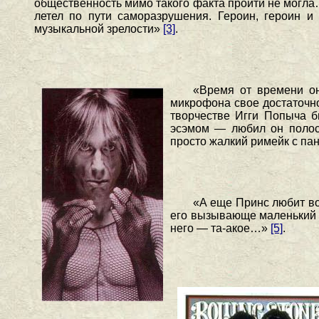
общественность мимо такого факта пройти не могла
летел по пути саморазрушения. Героин, героин и
музыкальной зрелости»
[3]
.
«Время от времени он
микрофона свое достаточн
творчестве Игги Попыча б
эсэмом — любил он полосо
просто жалкий римейк с па
«А еще Принс любит во
его вызывающе маленький р
него — та-акое…»
[5]
.