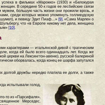
успеха в фильмах «Марокко» (1930) и «Белокурая
х женщин. В середине 50-х годов ее лесбийские связи
м мужем, большую часть жизни они прожили врозь, и
нами, среди которых можно упомянуть голливудскую
 нашумел), и певицу Эдит Пиаф…»
[9]
. «Сама Марлен о
Шульбергу, что «в Европе никому нет дела, женщина
ьным»
[10]
.
а
ми характерами — итальянской дивой с трагическим
ле, когда ей было всего одиннадцать лет. Когда же
кой церкви на Лексингтон-авеню), русской балериной
ически оборвалась, когда конец ее шарфа запутался
х долгой дружбы нередко платила ее долги, а также
гда испытывали голод,
что-то из «Парсифаля».
священное Мерседес.