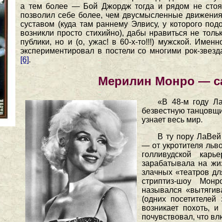
а тем более — Бой Джордж тогда и рядом не сто
позволил себе более, чем двусмысленные движени
суставом (куда там раннему Элвису, у которого по
возникли просто стихийно), дабы нравиться не толь
публики, но и (о, ужас! в 60-х-то!!!) мужской. Имен
экспериментировал в постели со многими рок-звезд
[6]
.
Мерилин Монро — с
«В 48-м году Л
безвестную танцовщи
узнает весь мир.
В ту пору ЛаВей
— от укротителя льв
голливудской карь
зарабатывала на жиз
злачных «театров дл
стриптиз-шоу Мон
назывался «вытягив
(одних посетителей
возникает похоть, 
почувствовал, что вл