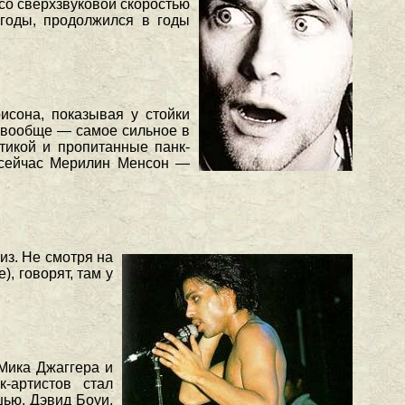
со сверхзвуковой скоростью
 годы, продолжился в годы
сона, показывая у стойки
вообще — самое сильное в
тикой и пропитанные панк-
т сейчас Мерилин Менсон —
з. Не смотря на
е), говорят, там у
Мика Джаггера и
-артистов стал
шью. Дэвид Боуи,