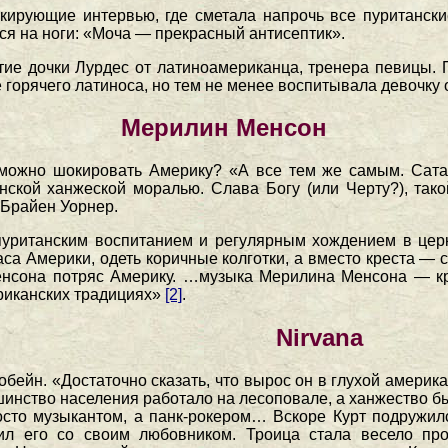
окирующие интервью, где сметала напрочь все пуританск
ся на ноги: «Моча — прекрасный антисептик».
ие дочки Лурдес от латиноамериканца, тренера певицы. 
горячего латиноса, но тем не менее воспитывала девочку
Мерилин Менсон
 можно шокировать Америку? «А все тем же самым. Сата
нской ханжеской моралью. Слава Богу (или Черту?), так
 Брайен Уорнер.
пуританским воспитанием и регулярным хождением в цер
а Америки, одеть коричные колготки, а вместо креста — сдел
енсона потряс Америку. …музыка Мерилина Менсона — к
риканских традициях»
[2]
.
Nirvana
обейн. «Достаточно сказать, что вырос он в глухой америк
ьшинство населения работало на лесоповале, а ханжество б
осто музыкантом, а панк-рокером… Вскоре Курт подружил
мил его со своим любовником. Троица стала весело пр