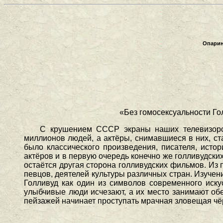
Опарин
«Без гомосексуальности Го
С крушением СССР экраны наших телевизоров
миллионов людей, а актёры, снимавшиеся в них, ст
было классического произведения, писателя, истор
актёров и в первую очередь конечно же голливудск
остаётся другая сторона голливудских фильмов. Из
певцов, деятелей культуры различных стран. Изучен
Голливуд как один из символов современного иску
улыбчивые люди исчезают, а их место занимают об
пейзажей начинает проступать мрачная зловещая чё