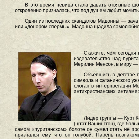
В это время певица стала давать отвязные ш
откровенно призналась, что под душем любит мочить
Один из последних скандалов Мадонны — зачат
или «донором спермы». Мадонна щадила самолюбие 
Скажите, чем сегодня
издевательство над пурита
Мерилин Менсон, в миру —
Объевшись в детстве 
символа и сатанинского ужас
слоган в интерпретации М
антихристианских, антиаме
Лидер группы — Курт К
(штат Вашингтон), где бол
самом «пуританском» болоте он сумел стать не пр
признался ему, что он голубой. Парень познако