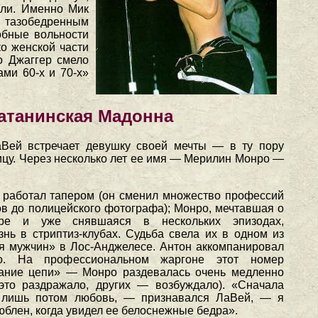
яли. Именно Мик
я тазобедренным
добные вольности
ко женской части
но Джаггер смело
ами 60-х и 70-х»
атанинская Мадонна
аВей встречает девушку своей мечты — в ту пору
цу. Через несколько лет ее имя — Мерилин Монро —
 работал тапером (он сменил множество профессий
ов до полицейского фотографа); Монро, мечтавшая о
ере и уже снявшаяся в нескольких эпизодах,
нь в стриптиз-клубах. Судьба свела их в одном из
я мужчин» в Лос-Анджелесе. Антон аккомпанировал
ро. На профессиональном жаргоне этот номер
ание цепи» — Монро раздевалась очень медленно
 это раздражало, других — возбуждало). «Сначала
и лишь потом любовь, — признавался ЛаВей, — я
юблен, когда увидел ее белоснежные бедра».