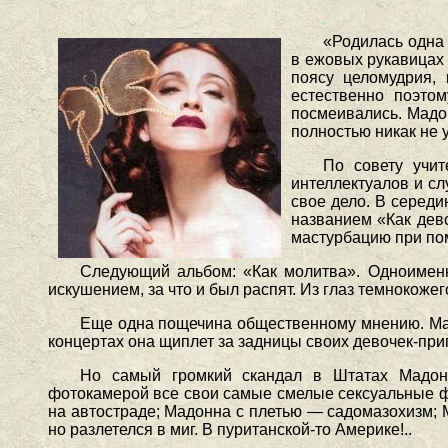
«Родилась одна 
в ежовых рукавицах
поясу целомудрия,
естественно поэто
посмеивались. Мадон
полностью никак не 
По совету учит
интеллектуалов и сл
свое дело. В серед
названием «Как дев
мастурбацию при пом
Следующий альбом: «Как молитва». Одноименн
искушением, за что и был распят. Из глаз темнокож
Еще одна пощечина общественному мнению. Мадо
концертах она щиплет за задницы своих девочек-при
Но самый громкий скандал в Штатах Мадонн
фотокамерой все свои самые смелые сексуальные фа
на автостраде; Мадонна с плетью — садомазохизм; 
но разлетелся в миг. В пуританской-то Америке!..