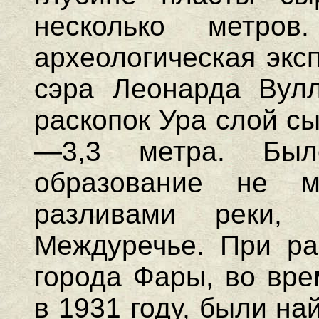
несколько метро
археологическая экс
сэра Леонарда Вул
раскопок Ура слой с
—3,3 метра. Был
образование не 
разливами реки,
Междуречье. При рас
города Фары, во вре
в 1931 году, были н