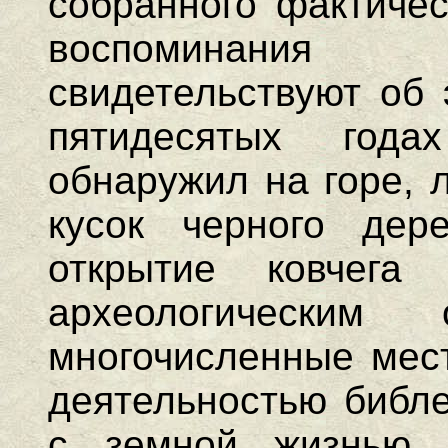
собранного фактичес
воспоминания 
свидетельствуют об 
пятидесятых года
обнаружил на горе, 
кусок черного дер
открытие ковчег
археологическим
многочисленные мест
деятельностью библе
с земной жизнью 