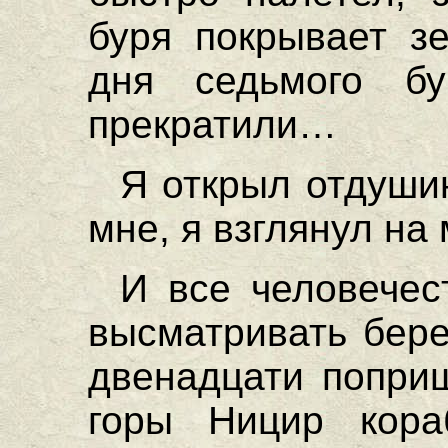
буря покрывает з
дня седьмого б
прекратили…
Я открыл отдуши
мне, я взглянул на
И все человечес
высматривать бере
двенадцати поприщ
горы Ницир кора