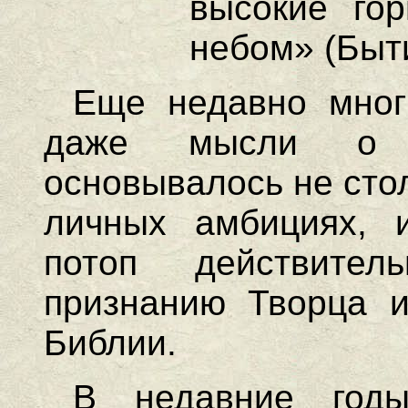
высокие го
небом» (Быти
Еще недавно мног
даже мысли о 
основывалось не стол
личных амбициях, и
потоп действител
признанию Творца 
Библии.
В недавние год