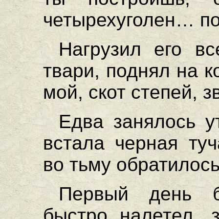
четырехуголен… по
Нагрузил его в
твари, поднял на 
мой, скот степей, з
Едва занялось у
встала черная ту
во тьму обратилос
Первый день б
быстро налетел, 