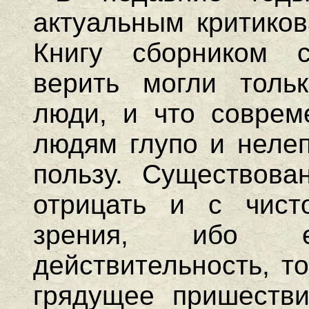
актуальным критиков
Книгу сборником с
верить могли толь
люди, и что соврем
людям глупо и нелеп
пользу. Существова
отрицать и с чисто
зрения, ибо е
действительность, т
грядущее пришестви