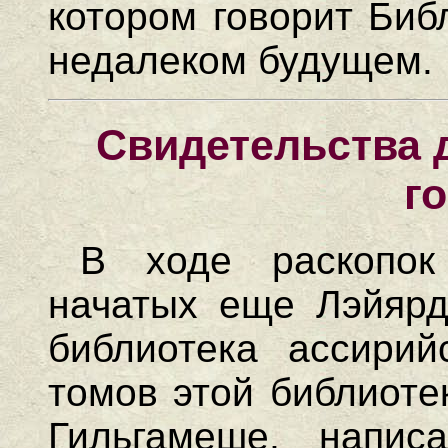
котором говорит Биб
недалеком будущем.
Свидетельства 
г
В ходе раскопок
начатых еще Лэйярд
библиотека ассирий
томов этой библиоте
Гильгамеше, напис