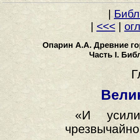
|
Библ
|
<<<
|
ог
Опарин А.А. Древние го
Часть I. Би
Г
Вели
«И усил
чрезвычайно