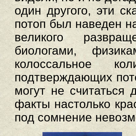
один другого, эти ск
потоп был наведен н
великого развра
биологами, физик
колоссальное коли
подтверждающих пото
могут не считаться 
факты настолько кра
под сомнение невозм