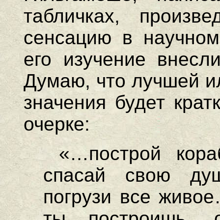
табличках, произве
сенсацию в научном
его изучение внесл
Думаю, что лучшей и
значения будет крат
очерке:
«…построй кораб
спасай свою ду
погрузи все живое
ты построишь, 