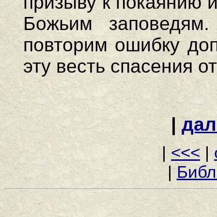
призыву к покаянию 
Божьим заповедям.
повторим ошибку до
эту весть спасения от
|
дал
|
<<<
|
|
Библ