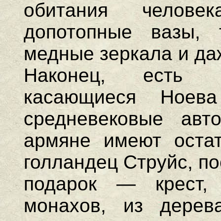
обитания челове
допотопные вазы, т
медные зеркала и да
Наконец, есть м
касающиеся Ноева
средневековые авт
армяне имеют остат
голландец Струйс, п
подарок — крест,
монахов, из дерев