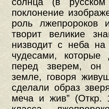
солнца (в русском 
поклонение изображе
роль лжепророков 
творит великие зна
низводит с неба на
чудесами, которые
перед зверем, он
земле, говоря живу
сделали образ зверя
меча и жив” (Откр. 
класса лжепророк