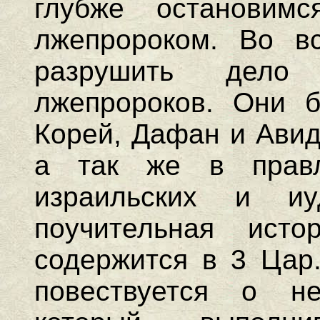
глубже остановим
лжепророком. Во в
разрушить дел
лжепророков. Они 
Корей, Дафан и Авид
а так же в правл
израильских и иу
поучительная ист
содержится в 3 Цар.
повествуется о н