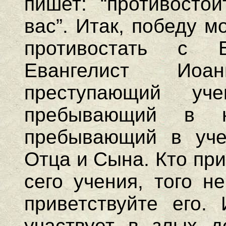
пишет: “противосто
вас”. Итак, победу м
противостать с 
Евангелист Иоа
преступающий у
пребывающий в 
пребывающий в уче
Отца и Сына. Кто при
сего учения, того н
приветствуйте его.
участвует в злых де