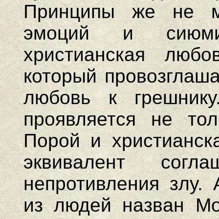
Принципы же не м
эмоций и сиюми
христианская любо
который провозглаша
любовь к грешник
проявляется не тол
Порой и христианска
эквивалент согл
непротивления злу.
из людей назван Мо