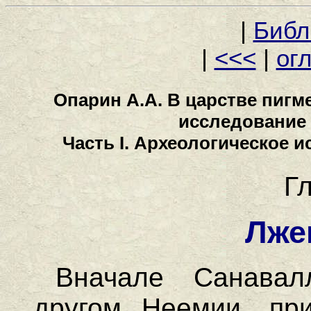
|
Библ
|
<<<
|
ог
Опарин А.А. В царстве пигм
исследование 
Часть I. Археологическое 
Г
Лже
Вначале Санавал
другом Неемии, при