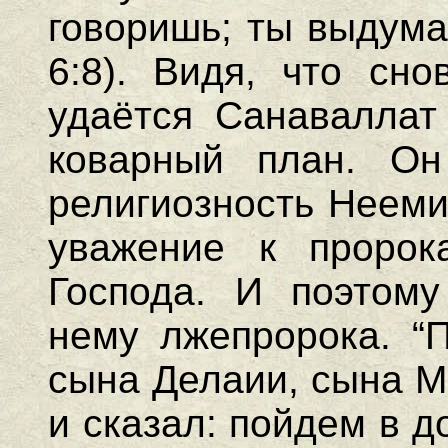
говоришь; ты выдума
6:8). Видя, что сн
удаётся Санаваллат
коварный план. О
религиозность Нееми
уважение к пророк
Господа. И поэтому
нему лжепророка. “
сына Делаии, сына М
и сказал: пойдем в д