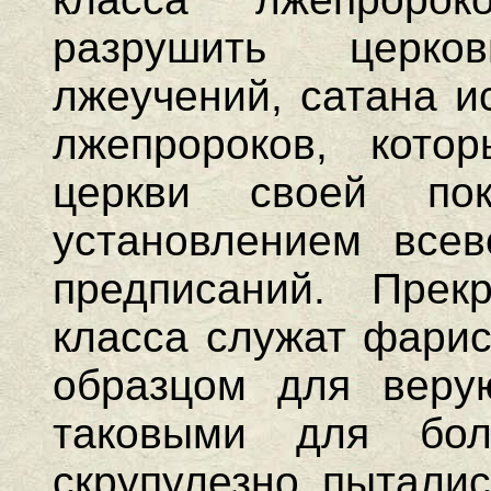
разрушить церко
лжеучений, сатана и
лжепророков, кото
церкви своей по
установлением всев
предписаний. Прек
класса служат фарис
образцом для веру
таковыми для бол
скрупулезно пыталис