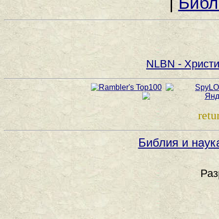
|
Библ
NLBN - Христи
retu
Библия и наук
Раз