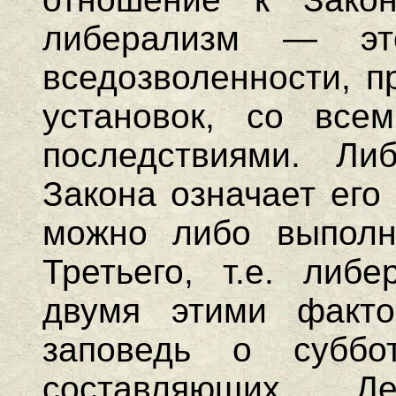
либерализм — э
вседозволенности, п
установок, со все
последствиями. Ли
Закона означает его
можно либо выполн
Третьего, т.е. либ
двумя этими факто
заповедь о суббо
составляющих Де