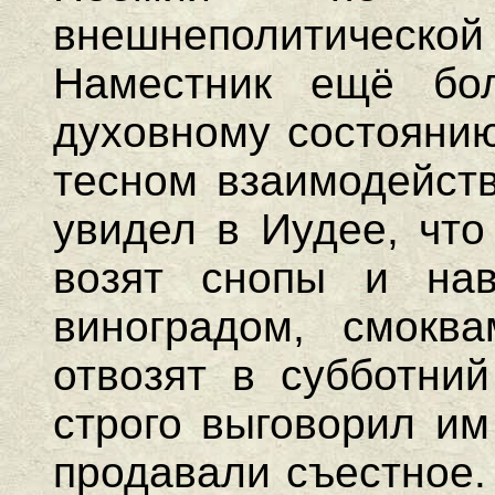
внешнеполитиче
Наместник ещё бо
духовному состоянию
тесном взаимодейств
увидел в Иудее, что
возят снопы и нав
виноградом, смокв
отвозят в субботни
строго выговорил им
продавали съестное.