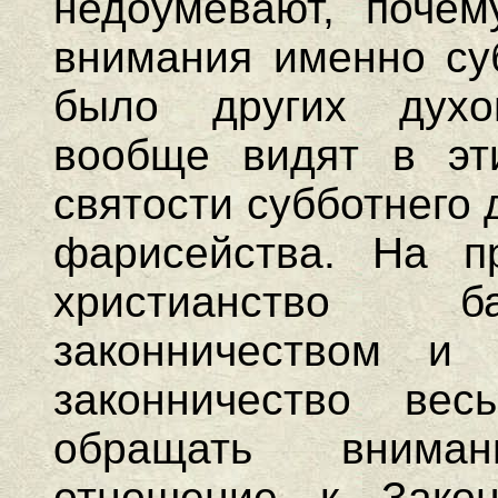
недоумевают, почем
внимания именно суб
было других духо
вообще видят в эт
святости субботнего 
фарисейства. На п
христианство б
законничеством и
законничество ве
обращать внима
отношение к Зако