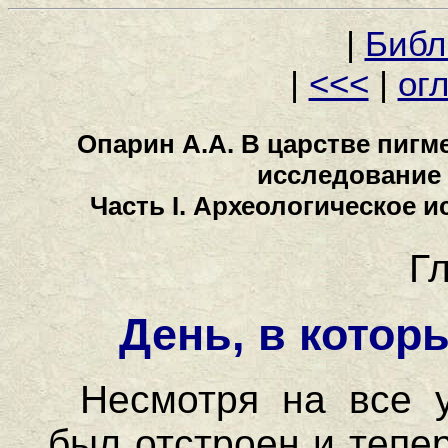
|
Библ
|
<<<
|
ог
Опарин А.А. В царстве пигм
исследование 
Часть I. Археологическое 
Г
День, в котор
Несмотря на все 
был отстроен и тепе