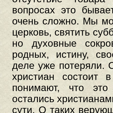
вопросах это бывае
очень сложно. Мы мо
церковь, святить суб
но духовные сокро
родных, истину, св
деле уже потеряли. 
христиан состоит 
понимают, что эт
остались христианами
сути. О таких верую