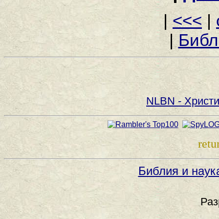
|
<<<
|
|
Библ
NLBN - Христи
retu
Библия и наук
Раз