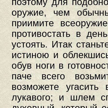
поэтому для подобно
оружие, чем обычн
приимите всеоружи
противостать в день
устоять. Итак стань
истиною и облекшись
обув ноги в готовнос
паче всего возьм
возможете угасить 
лукавого; и шлем с
духовный, который е