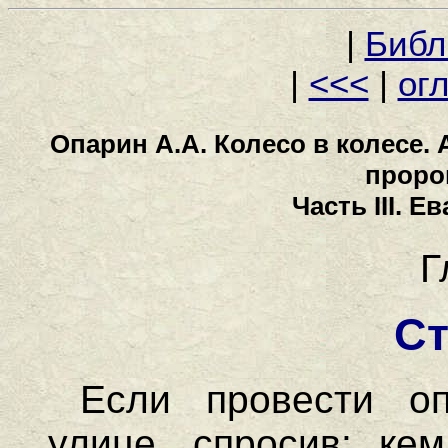
|
Библ
|
<<<
|
ог
Опарин А.А. Колесо в колесе.
проро
Часть III. 
Г
С
Если провести о
улице, спросив: ке