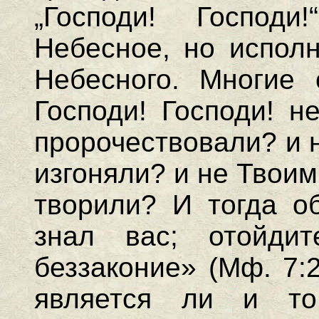
„Господи! Господ
Небесное, но испол
Небесного. Многие 
Господи! Господи! н
пророчествовали? и 
изгоняли? и не Твои
творили? И тогда о
знал вас; отойди
беззаконие» (Мф. 7:
является ли и то 