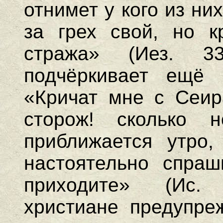
отнимет у кого из ни
за грех свой, но к
стража» (Иез. 3
подчёркивает ещё 
«Кричат мне с Сеира
сторож! сколько н
приближается утро
настоятельно спраш
приходите» (Ис.
христиане предупре