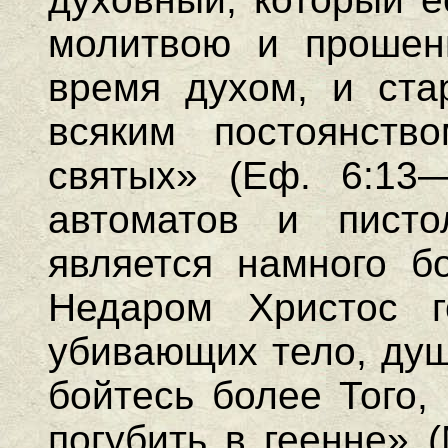
молитвою и прошен
время духом, и ста
всяким постоянст
святых» (Еф. 6:13
автоматов и писто
является намного б
Недаром Христос г
убивающих тело, душ
бойтесь более Того,
погубить в геенне» 