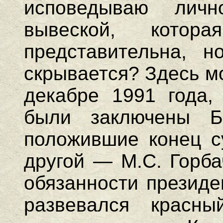
исповедываю лич
вывеской, кото
представительна, н
скрывается? Здесь м
декабре 1991 года, 
были заключены Бе
положившие конец с
другой — М.С. Горба
обязанности презид
развевался красн