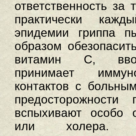
ответственность за 
практически каж
эпидемии гриппа пы
образом обезопасить
витамин C, ввод
принимает иммуно
контактов с больны
предосторожности 
вспыхивают особо 
или холера.