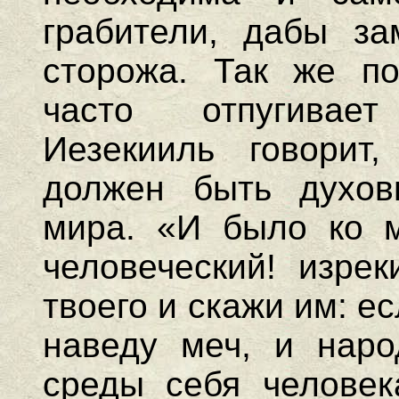
грабители, дабы за
сторожа. Так же п
часто отпугивае
Иезекииль говорит
должен быть духов
мира. «И было ко м
человеческий! изре
твоего и скажи им: е
наведу меч, и наро
среды себя человек