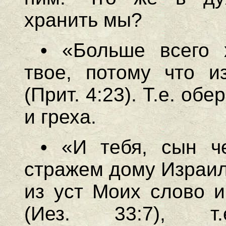
хранить мы?
• «Больше всего 
твое, потому что и
(Прит. 4:23). Т.е. об
и греха.
• «И тебя, сын ч
стражем дому Израил
из уст Моих слово и
(Иез. 33:7), т