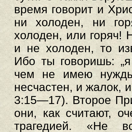
время говорит и Хри
ни холоден, ни го
холоден, или горяч! Н
и не холоден, то из
Ибо ты говоришь: „я
чем не имею нужды
несчастен, и жалок, и
3:15—17). Второе Пр
они, как считают, о
трагедией. «Не в