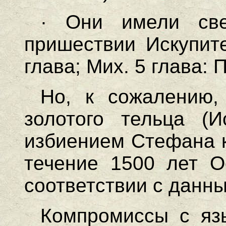
· Они имели св
пришествии Искупите
глава; Мих. 5 глава: П
Но, к сожалению,
золотого тельца (И
избиением Стефана к
течение 1500 лет О
соответствии с данн
Компромиссы с язы