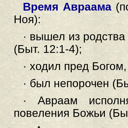
Время Авраама
(п
Ноя):
· вышел из родства
(Быт. 12:1-4);
· ходил пред Богом, 
· был непорочен (Быт
· Авраам исполн
повеления Божьи (Быт