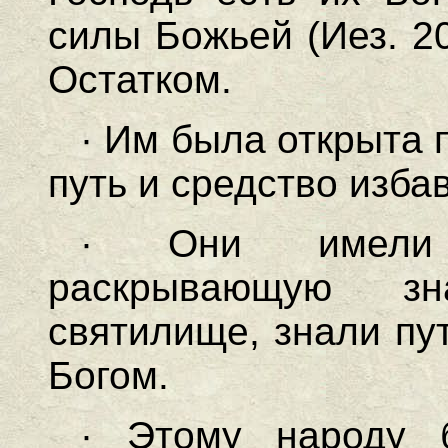
силы Божьей (Иез. 20
Остатком.
· Им была открыта 
путь и средство избав
· Они имели 
раскрывающую з
святилище, знали пу
Богом.
· Этому народу 