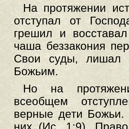
На протяжении ис
отступал от Господ
грешил и восставал
чаша беззакония пер
Свои суды, лишал 
Божьим.
Но на протяжен
всеобщем отступле
верные дети Божьи. 
них (Ис. 1:9). Прав