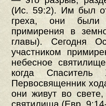
(Ис. 59:2). Им был 
греха, они были 
примирения в земно
главы). Сегодня Ос
участником примире
небесное святилище 
когда Спаситель 
Первосвященник хода
они живут во свете,
святилища (Евр. 9:14-