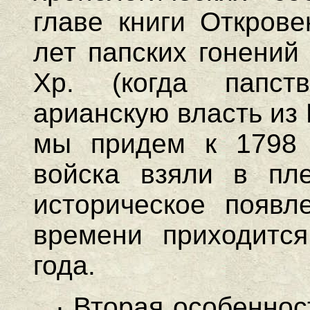
главе книги Открове
лет папских гонени
Хр. (когда папст
арианскую власть из 
мы придем к 1798 г
войска взяли в пле
историческое появл
времени приходитс
года.
· Вторая особенно