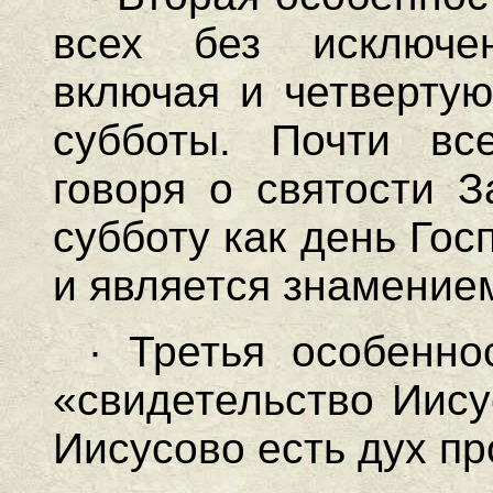
всех без исключе
включая и четверту
субботы. Почти все
говоря о святости З
субботу как день Гос
и является знамением
· Третья особенн
«свидетельство Иису
Иисусово есть дух пр