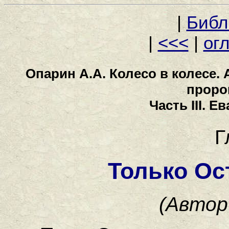
|
Библ
|
<<<
|
ог
Опарин А.А. Колесо в колесе.
проро
Часть III. 
Г
Только Ос
(Автор