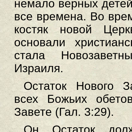
немало верных детей
все времена. Во вре
костяк новой Церк
основали христианс
стала Новозаветн
Израиля.
Остаток Нового З
всех Божьих обето
Завете (Гал. 3:29).
Он, Остаток, до