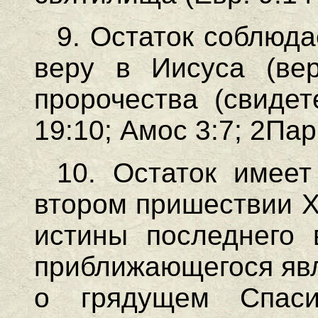
9. Остаток соблюда
веру в Иисуса (ве
пророчества (свидет
19:10; Амос 3:7; 2Пар
10. Остаток имее
втором пришествии Х
истины последнего 
приближающегося явл
о грядущем Спаси