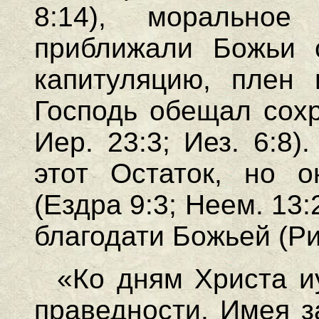
8:14), морально
приближали Божьи 
капитуляцию, плен 
Господь обещал сохр
Иер. 23:3; Иез. 6:8
этот Остаток, но 
(Ездра 9:3; Неем. 13:
благодати Божьей (Ри
«Ко дням Христа и
праведности. Имея з