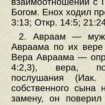
взаимоотношений с Г
Богом. Енох ходил п
3:13; Откр. 14:5; 21:2
2. Авраам — муж
Авраама по их вере 
Вера Авраама — опр
4:2,3), вера, п
послушания (Иак. 
собственного сына 
замену, он поверил