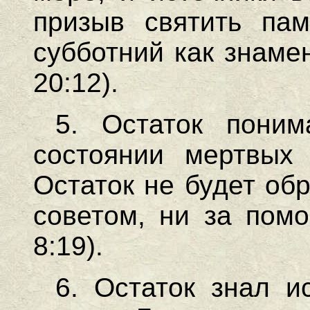
призыв святить па
субботний как знамен
20:12).
5. Остаток пони
состоянии мертвых (
Остаток не будет об
советом, ни за помо
8:19).
6. Остаток знал и