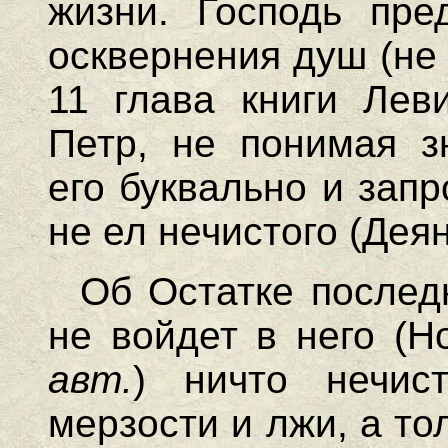
жизни. Господь пре
осквернения душ (не 
11 глава книги Леви
Петр, не понимая з
его буквально и запр
не ел нечистого (Деян
Об Остатке послед
не войдет в него 
авт.
) ничто нечис
мерзости и лжи, а то