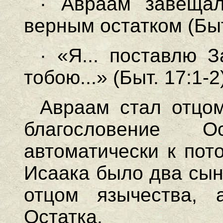
· Авраам завеща
верным остатком (Быт
· «Я... поставлю
тобою...» (Быт. 17:1-2
Авраам стал отцо
благословение 
автоматически к пот
Исаака было два сына
отцом язычества, 
Остатка.