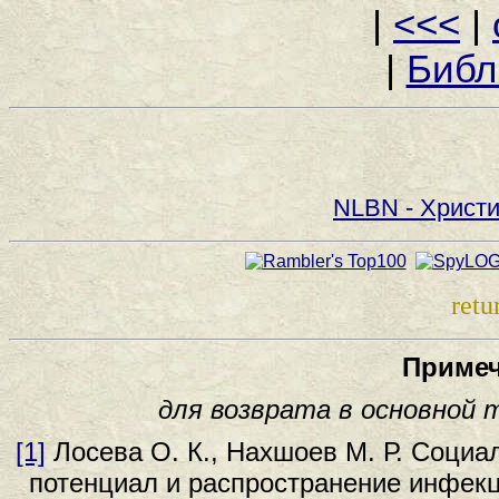
|
<<<
|
|
Библ
NLBN - Христи
retu
Примеч
для возврата в основной 
[1]
Лосева О. К., Нахшоев М. Р. Социа
потенциал и распространение инфек