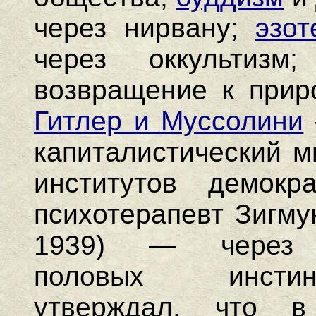
через нирвану;
эзо
через оккультиз
возвращение к прир
Гитлер и Муссолини
капиталистический м
институтов демок
психотерапевт Зигм
1939) — через у
половых инсти
утверждал, что в