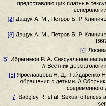
предоставляющих платные сексуал
венерологии
[2]
Дащук А. М., Петров Б. Р. Клинич
[3]
Дащук А. М., Петров Б. Р. Клинич
1997
[4]
Лосева.
[5]
Ибрагимов Р. А. Сексуальное насил
// Вестник дерматологии
[6]
Ярославцева Н. Д., Гайдаренко Н
обращения с детьми. // Сборни
современного д
[7]
Badgley R. et al. Sexual offences a
ser