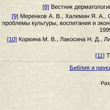
[8]
Вестник дерматологии
[9]
Меренков А. В., Халемин Я. А., 
проблемы культуры, воспитания и экон
199
[10]
Коркина М. В., Лакосина Н. Д., Ли
[11]
Т
Библия и наук
Раз