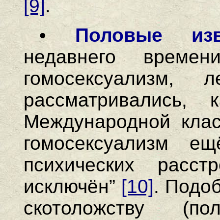
[9]
.
•
Половые изв
недавнего времен
гомосексуализм, л
рассматривались, 
Международной клас
гомосексуализм е
психических расс
исключён”
[10]
. Подо
скотоложству (