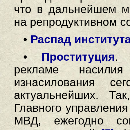
что в дальнейшем мо
на репродуктивном с
•
Распад институт
•
Проституция
. 
рекламе насили
изнасилования се
актуальнейших. Та
Главного управления
МВД, ежегодно со