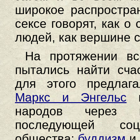
широкое распростра
сексе говорят, как 
людей, как вершине 
На протяжении в
пытались найти сча
для этого предлага
Маркс и Энгельс
в
народов через 
последующей соц
общества;
буддизм
и 