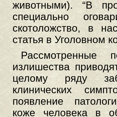
животными). “В п
специально огова
скотоложство, в на
статья в Уголовном к
Рассмотренные 
излишества приводят
целому ряду за
клинических симпт
появление патолог
коже человека в о