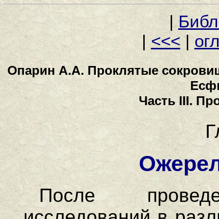
|
Библ
|
<<<
|
ог
Опарин А.А. Проклятые сокровищ
Есф
Часть III. 
Г
Ожере
После проведе
исследований в разл