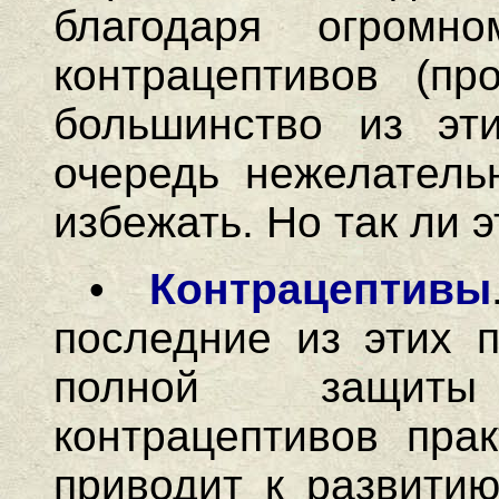
благодаря огромн
контрацептивов (про
большинство из эт
очередь нежелатель
избежать. Но так ли э
•
Контрацептивы
последние из этих п
полной защ
контрацептивов пра
приводит к развитию