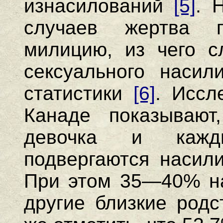
изнасилований
[5]
. 
случаев жертва 
милицию, из чего с
сексуального насил
статистики
[6]
. Иссл
Канаде показывают
девочка и кажд
подвергаются насили
При этом 35—40% на
другие близкие род