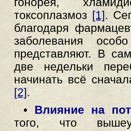
гонорея, хламид
токсоплазмоз
[1]
. Се
благодаря фармацев
заболевания особ
представляют. В са
две недельки пере
начинать всё сначал
[2]
.
•
Влияние на пот
того, что вышеу