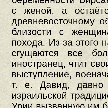
с женой, а остаёт
древневосточному о
близости с женщин
похода. Из-за этого
сгущаются все бол
иностранец, чтит св
выступление, военач
т. е. Давид, давно
израильской традици
Урии вызванную им б