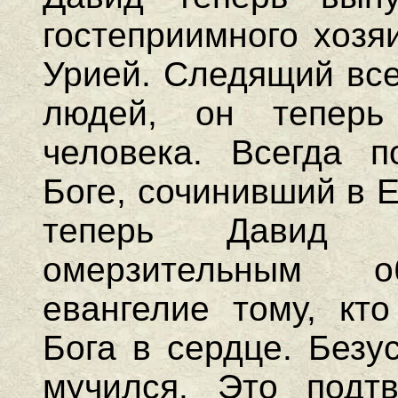
гостеприимного хозя
Урией. Следящий все
людей, он теперь
человека. Всегда 
Боге, сочинивший в Е
теперь Давид 
омерзительным о
евангелие тому, кт
Бога в сердце. Безу
мучился. Это подт