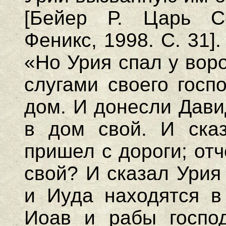
[Бейер Р. Царь Со
Феникс, 1998. С. 31]
«Но Урия спал у вор
слугами своего госп
дом. И донесли Дави
в дом свой. И сказ
пришел с дороги; от
свой? И сказал Урия
и Иуда находятся в
Иоав и рабы госпо