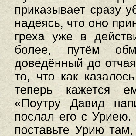
приказывает сразу у
надеясь, что оно при
греха уже в действ
более, путём обм
доведённый до отчая
то, что как казалос
теперь кажется ем
«Поутру Давид нап
послал его с Уриею.
поставьте Урию там,