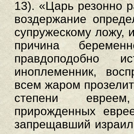
13). «Царь резонно р
воздержание опреде
супружескому ложу, 
причина беремен
правдоподобно и
иноплеменник, вос
всем жаром прозелит
степени евреем
прирожденных еврее
запрещавший израиль