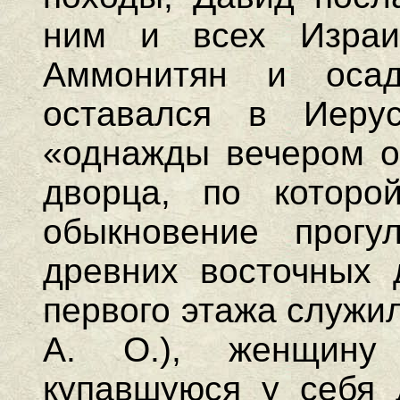
ним и всех Израи
Аммонитян и оса
оставался в Иерус
«однажды вечером о
дворца, по котор
обыкновение прогул
древних восточных 
первого этажа служи
А. О.), женщину 
купавшуюся у себя 