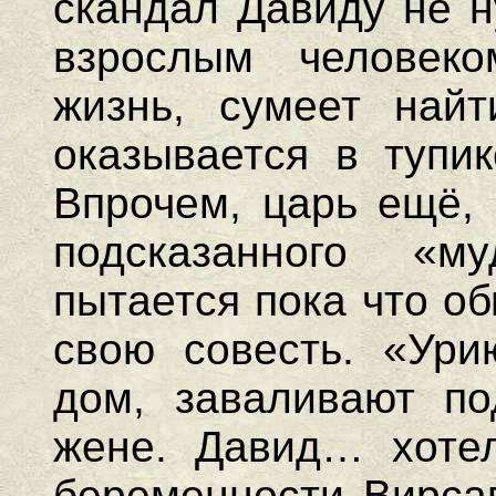
скандал Давиду не н
взрослым человек
жизнь, сумеет най
оказывается в тупик
Впрочем, царь ещё, 
подсказанного «м
пытается пока что об
свою совесть. «Ури
дом, заваливают по
жене. Давид… хотел
беременности Вирсав