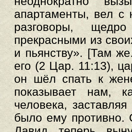
неоднократно вы
апартаменты, вел с 
разговоры, щедр
прекрасными из свои
и пьянству». [Там же
его (2 Цар. 11:13), ц
он шёл спать к жен
показывает нам, к
человека, заставляя 
было ему противно.
Давид теперь вын