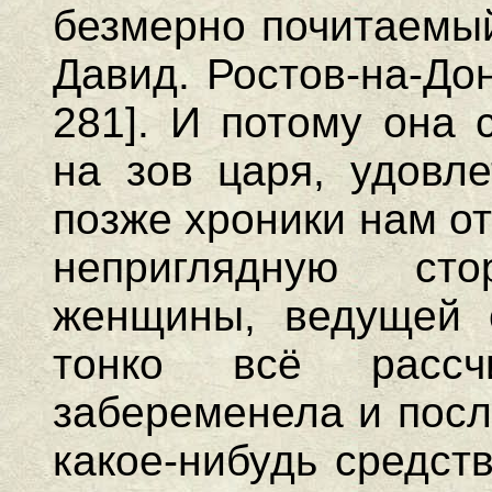
безмерно почитаемый
Давид. Ростов-на-До
281]. И потому она 
на зов царя, удовле
позже хроники нам о
неприглядную ст
женщины, ведущей 
тонко всё рассч
забеременела и посл
какое-нибудь средст