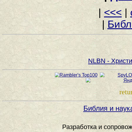
|
<<<
|
|
Библ
NLBN - Христи
retu
Библия и наук
Разработка и сопровож