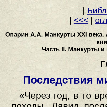
|
Библ
|
<<<
|
ог
Опарин А.А. Манкурты XXI века.
кни
Часть II. Манкурты и 
Г
Последствия м
«Через год, в то вр
походы, Давид посл