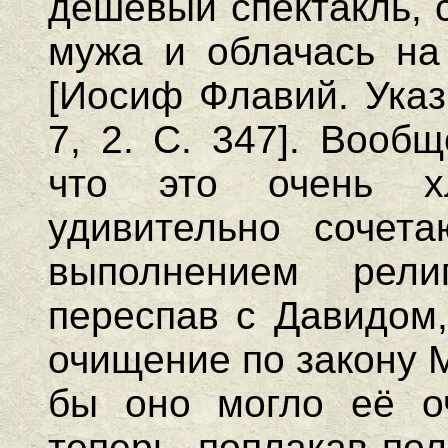
дешевый спектакль, 
мужа и облачась на 
[Иосиф Флавий. Указ.
7, 2. С. 347]. Вооб
что это очень хл
удивительно сочет
выполнением рели
переспав с Давидом,
очищение по закону М
бы оно могло её оч
теперь, поплакав по