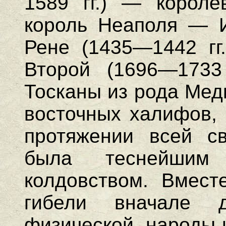
1589 гг.) — короле
король Неаполя — И
Рене (1435—1442 гг.
Второй (1696—1733 
Тосканы из рода Меди
восточных халифов, 
протяжении всей св
была теснейшим
колдовством. Вмест
гибели вначале 
физической, народы 