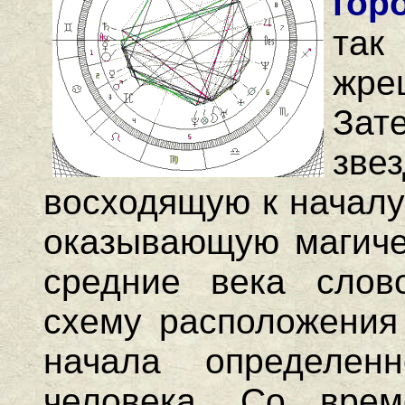
гор
так
жре
Зат
зве
восходящую к началу
оказывающую магичес
средние века слов
схему расположения 
начала определен
человека. Со врем