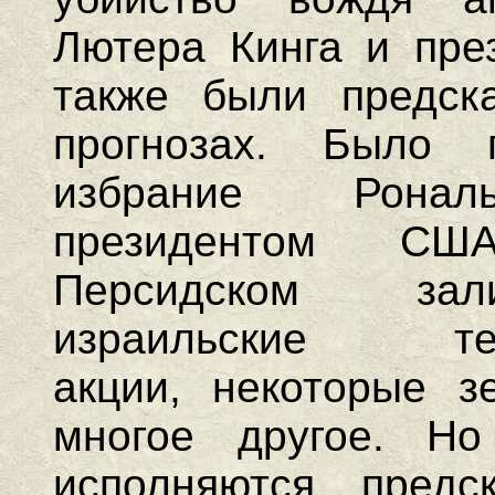
Лютера Кинга и пре
также были предска
прогнозах.
Было п
избрание Ронал
президентом С
Персидском зал
израильские терр
акции, некоторые з
многое другое. Н
исполняются предс