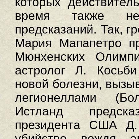
которых действител
время также не
предсказаний. Так, г
Мария Мапапетро пр
Мюнхенских Олимпи
астролог Л. Косьби
новой болезни, вызы
легионеллами (Бо
Истланд предск
президента США Д. 
убийство вождя а