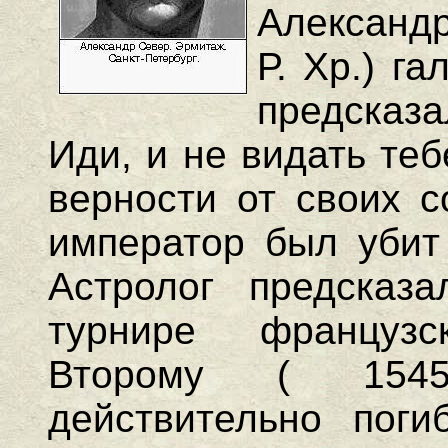
Александр
Р. Хр.) г
предсказа
Иди, и не видать те
верности от своих с
император был убит
Астролог предсказ
турнире француз
Второму ( 1545
действительно поги