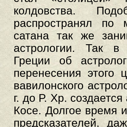
колдовства. По
распространял по 
сатана так же зани
астрологии. Так в
Греции об астроло
перенесения этого 
вавилонского астрол
г. до Р. Хр. создаетс
Косе. Долгое время 
предсказателей, даж