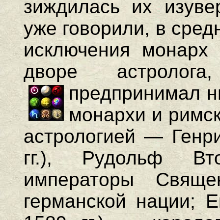
зиждилась их изуве
уже говорили, в сред
исключения монарх
дворе астролог
предпринимал н
монархи и римс
астрологией — Генр
гг.), Рудольф Вт
императоры Свяще
германской нации; 