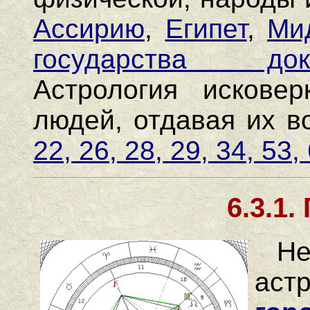
Ассирию
,
Египет
,
Ми
государства до
Астрология искове
людей, отдавая их в
22, 26, 28, 29, 34, 53,
6.3.1.
Н
ас