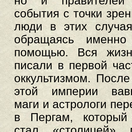
но и правителей 
события с точки зре
люди в этих случая
обращаясь именн
помощью. Вся жиз
писали в первой час
оккультизмом.
После
этой империи вави
маги и астрологи пе
в Пергам, который
стал «столицей» м