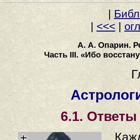
|
Библ
|
<<<
|
ог
А. А. Опарин. 
Часть III. «Ибо восст
Г
Астролог
6.1.
Ответы 
Каж