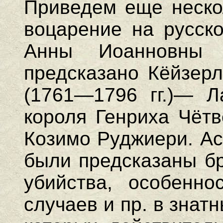
Приведем еще неско
воцарение на русск
Анны Иоанновны 
предсказано Кёйзерл
(1761—1796 гг.)— Л
короля Генриха Чётв
Козимо Руджиери. Ас
были предсказаны бр
убийства, особенно
случаев и пр. в знат