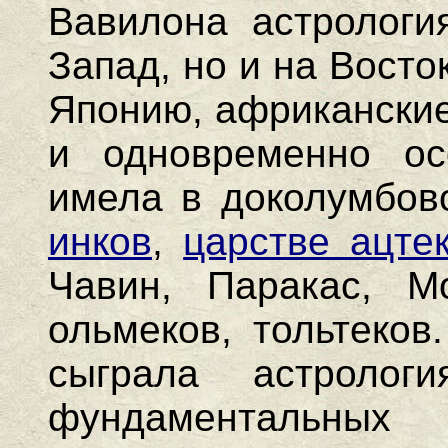
Вавилона астрологи
Запад, но и на Восто
Японию, африканские
и одновременно ос
имела в доколумбо
инков
,
царстве ацте
Чавин, Паракас, Мо
ольмеков, тольтеков
сыграла астроло
фундаментальных