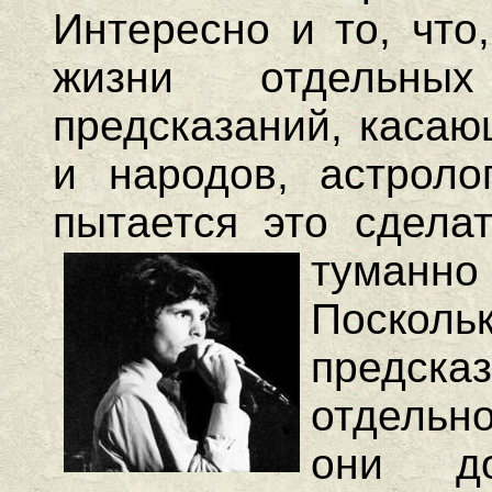
Интересно и то, что
жизни отдельны
предсказаний, касаю
и народов, астроло
пытается это сделат
туманно
Поскол
предска
отдельно
они д