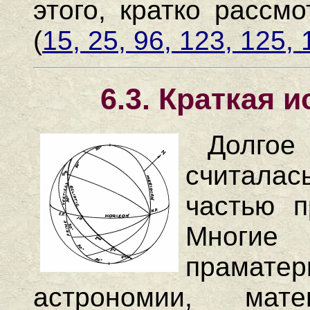
этого, кратко рассм
(
15, 25, 96, 123, 125,
6.3.
Краткая и
Долго
считала
частью п
Многие
прамате
астрономии, мат