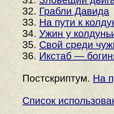
32.
Грабли Давида
33.
На пути к колду
34.
Ужин у колдунь
35.
Свой среди чуж
36.
Икстаб — богин
Постскриптум.
На п
Список использова