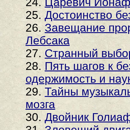
24.
Царевич Ионаф
25.
Достоинство бе
26.
Завещание прор
Лебсака
27.
Странный выбо
28.
Пять шагов к б
одержимость и нау
29.
Тайны музыкаль
мозга
30.
Двойник Голиа
31.
Зловещий двига