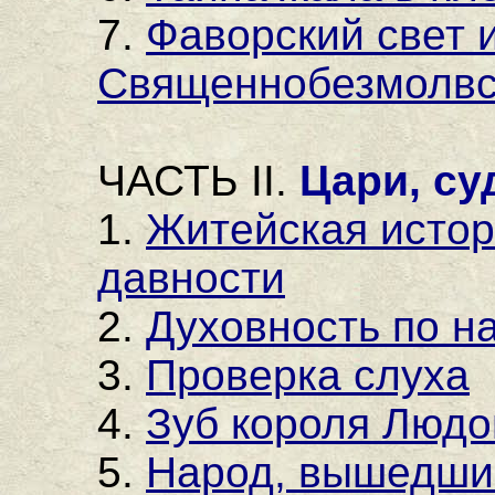
7.
Фаворский свет 
Священнобезмолв
ЧАСТЬ II.
Цари, су
1.
Житейская истор
давности
2.
Духовность по н
3.
Проверка слуха
4.
Зуб короля Людо
5.
Народ, вышедши