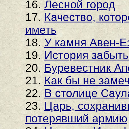
16.
Лесной город
17.
Качество, котор
иметь
18.
У камня Авен-Е
19.
История забыты
20.
Буревестник Ап
21.
Как бы не заме
22.
В столице Саул
23.
Царь, сохранив
потерявший армию